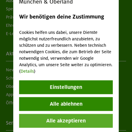
Ausbildung & Jobs
Spenden
Wir benötigen deine Zustimmung
Prävention sexualisierter Gewalt
Ehrenamtsbörse
Cookies helfen uns dabei, unsere Dienste
E-Learning
möglichst nutzerfreundlich anzubieten, zu
schützen und zu verbessern. Neben technisch
notwendigen Cookies, die zum Betrieb der Seite
Aktuelles
notwendig sind, verwenden wir Google
Analytics, um unsere Seite weiter zu optimieren.
Newsletter
(
Details
)
Schwarzes Brett
Obacht geben!
Einstellungen
App "Mein DAV+"
Öffnungszeiten
Alle ablehnen
Alle akzeptieren
Services