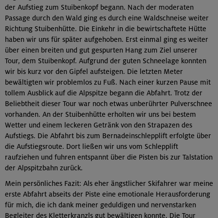
der Aufstieg zum Stuibenkopf begann. Nach der moderaten
Passage durch den Wald ging es durch eine Waldschneise weiter
Richtung Stuibenhütte. Die Einkehr in die bewirtschaftete Hütte
haben wir uns für später aufgehoben. Erst einmal ging es weiter
über einen breiten und gut gespurten Hang zum Ziel unserer
Tour, dem Stuibenkopf. Aufgrund der guten Schneelage konnten
wir bis kurz vor den Gipfel aufsteigen. Die letzten Meter
bewältigten wir problemlos zu Fuß. Nach einer kurzen Pause mit
tollem Ausblick auf die Alpspitze begann die Abfahrt. Trotz der
Beliebtheit dieser Tour war noch etwas unberührter Pulverschnee
vorhanden. An der Stuibenhütte erholten wir uns bei bestem
Wetter und einem leckeren Getränk von den Strapazen des
Aufstiegs. Die Abfahrt bis zum Bernadeinschlepplift erfolgte über
die Aufstiegsroute. Dort ließen wir uns vom Schlepplift
raufziehen und fuhren entspannt über die Pisten bis zur Talstation
der Alpspitzbahn zurück.
Mein persönliches Fazit: Als eher ängstlicher Skifahrer war meine
erste Abfahrt abseits der Piste eine emotionale Herausforderung
für mich, die ich dank meiner geduldigen und nervenstarken
Begleiter des Kletterkranzls gut bewältigen konnte. Die Tour