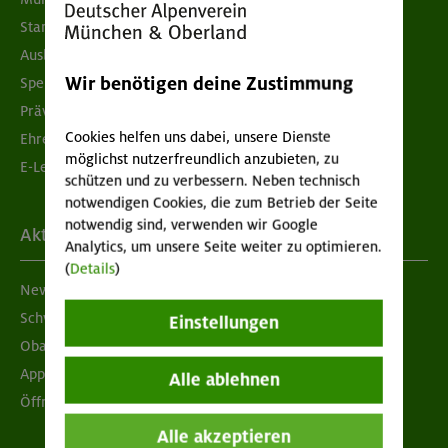
Standorte
Ausbildung & Jobs
Wir benötigen deine Zustimmung
Spenden
Prävention sexualisierter Gewalt
Cookies helfen uns dabei, unsere Dienste
Ehrenamtsbörse
möglichst nutzerfreundlich anzubieten, zu
E-Learning
schützen und zu verbessern. Neben technisch
notwendigen Cookies, die zum Betrieb der Seite
notwendig sind, verwenden wir Google
Aktuelles
Analytics, um unsere Seite weiter zu optimieren.
(
Details
)
Newsletter
Schwarzes Brett
Einstellungen
Obacht geben!
App "Mein DAV+"
Alle ablehnen
Öffnungszeiten
Alle akzeptieren