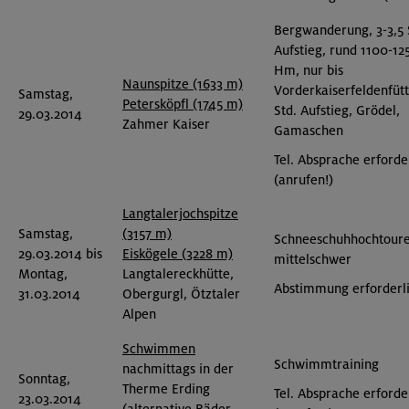
Bergwanderung, 3-3,5 
Aufstieg, rund 1100-12
Hm, nur bis
Naunspitze (1633 m)
Vorderkaiserfeldenfütt
Samstag,
Petersköpfl (1745 m)
Std. Aufstieg, Grödel,
29.03.2014
Zahmer Kaiser
Gamaschen
Tel. Absprache erforde
(anrufen!)
Langtalerjochspitze
Samstag,
(3157 m)
Schneeschuhhochtoure
29.03.2014 bis
Eiskögele (3228 m)
mittelschwer
Montag,
Langtalereckhütte,
Abstimmung erforderl
31.03.2014
Obergurgl, Ötztaler
Alpen
Schwimmen
Schwimmtraining
nachmittags in der
Sonntag,
Therme Erding
Tel. Absprache erforde
23.03.2014