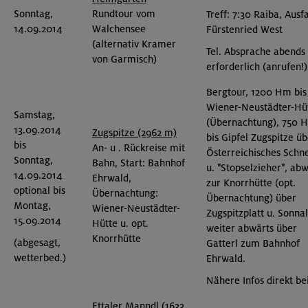
Sonntag,
Rundtour vom
Treff: 7:30 Raiba, Ausf
14.09.2014
Walchensee
Fürstenried West
(alternativ Kramer
Tel. Absprache abends
von Garmisch)
erforderlich (anrufen!)
Bergtour, 1200 Hm bis
Wiener-Neustädter-Hü
Samstag,
(Übernachtung), 750 
13.09.2014
Zugspitze (2962 m)
bis Gipfel Zugspitze ü
bis
An- u . Rückreise mit
Österreichisches Schn
Sonntag,
Bahn, Start: Bahnhof
u. "Stopselzieher", ab
14.09.2014
Ehrwald,
zur Knorrhütte (opt.
optional bis
Übernachtung:
Übernachtung) über
Montag,
Wiener-Neustädter-
Zugspitzplatt u. Sonnal
15.09.2014
Hütte u. opt.
weiter abwärts über
Knorrhütte
(abgesagt,
Gatterl zum Bahnhof
wetterbed.)
Ehrwald.
Nähere Infos direkt bei
Ettaler Manndl (1633