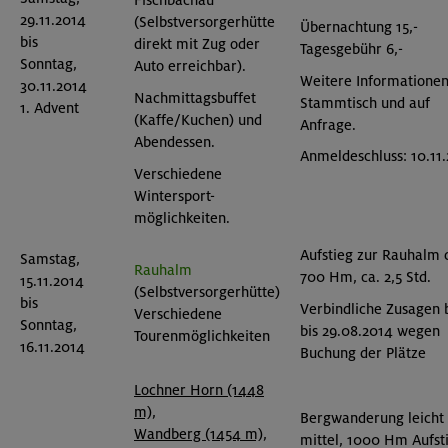
Fischbachau
29.11.2014
(Selbstversorgerhütte
Übernachtung 15,-
bis
direkt mit Zug oder
Tagesgebühr 6,-
Sonntag,
Auto erreichbar).
Weitere Informatione
30.11.2014
Nachmittagsbuffet
Stammtisch und auf
1. Advent
(Kaffe/Kuchen) und
Anfrage.
Abendessen.
Anmeldeschluss: 10.11
Verschiedene
Wintersport-
möglichkeiten.
Aufstieg zur Rauhalm 
Samstag,
Rauhalm
700 Hm, ca. 2,5 Std.
15.11.2014
(Selbstversorgerhütte)
bis
Verbindliche Zusagen b
Verschiedene
Sonntag,
bis 29.08.2014 wegen
Tourenmöglichkeiten
16.11.2014
Buchung der Plätze
Lochner Horn (1448
m),
Bergwanderung leicht 
Wandberg (1454 m),
mittel, 1000 Hm Aufst