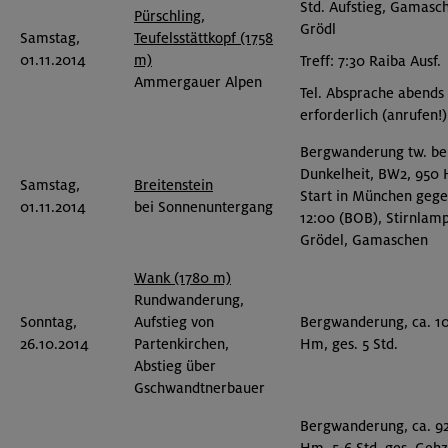
Std. Aufstieg, Gamasc
Pürschling,
Grödl
Samstag,
Teufelsstättkopf (1758
01.11.2014
m)
Treff: 7:30 Raiba Ausf.
Ammergauer Alpen
Tel. Absprache abends
erforderlich (anrufen!)
Bergwanderung tw. be
Dunkelheit, BW2, 950
Samstag,
Breitenstein
Start in München geg
01.11.2014
bei Sonnenuntergang
12:00 (BOB), Stirnlam
Grödel, Gamaschen
Wank (1780 m)
Rundwanderung,
Sonntag,
Aufstieg von
Bergwanderung, ca. 1
26.10.2014
Partenkirchen,
Hm, ges. 5 Std.
Abstieg über
Gschwandtnerbauer
Bergwanderung, ca. 9