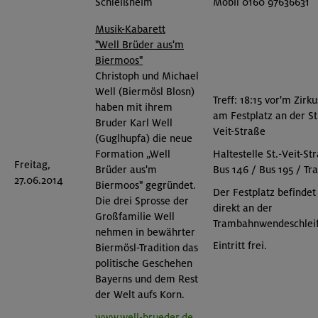
Schleißheim
Mobil 0160 97636631
Musik-Kabarett
"Well Brüder aus'm
Biermoos"
Christoph und Michael
Well (Biermösl Blosn)
Treff: 18:15 vor'm Zirku
haben mit ihrem
am Festplatz an der St
Bruder Karl Well
Veit-Straße
(Guglhupfa) die neue
Haltestelle St.-Veit-St
Formation „Well
Freitag,
Bus 146 / Bus 195 / Tr
Brüder aus'm
27.06.2014
Biermoos" gegründet.
Der Festplatz befindet
Die drei Sprosse der
direkt an der
Großfamilie Well
Trambahnwendeschleif
nehmen in bewährter
Eintritt frei.
Biermösl-Tradition das
politische Geschehen
Bayerns und dem Rest
der Welt aufs Korn.
www.well-brueder.de