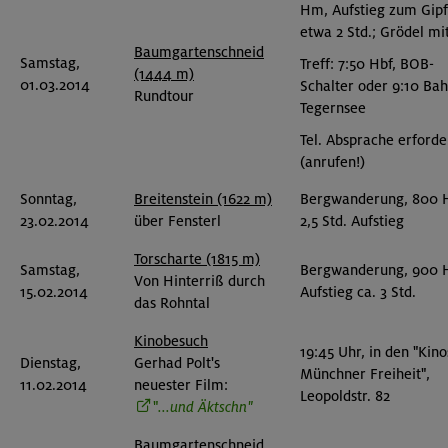
Hm, Aufstieg zum Gipf
etwa 2 Std.; Grödel mit
Baumgartenschneid
Samstag,
Treff: 7:50 Hbf, BOB-
(1444 m)
01.03.2014
Schalter oder 9:10 Ba
Rundtour
Tegernsee
Tel. Absprache erforde
(anrufen!)
Sonntag,
Breitenstein (1622 m)
Bergwanderung, 800 
23.02.2014
über Fensterl
2,5 Std. Aufstieg
Torscharte (1815 m)
Samstag,
Bergwanderung, 900 
Von Hinterriß durch
15.02.2014
Aufstieg ca. 3 Std.
das Rohntal
Kinobesuch
19:45 Uhr, in den "Kino
Dienstag,
Gerhad Polt's
Münchner Freiheit",
11.02.2014
neuester Film:
Leopoldstr. 82
"
...und Äktschn"
Baumgartenschneid