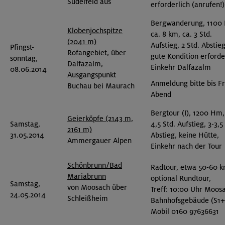
Sudelfeld aus
erforderlich (anrufen!)
Bergwanderung, 1100
Klobenjochspitze
ca. 8 km, ca. 3 Std.
(2041 m)
Aufstieg, 2 Std. Abstieg
Pfingst-
Rofangebiet, über
gute Kondition erforde
sonntag,
Dalfazalm,
Einkehr Dalfazalm
08.06.2014
Ausgangspunkt
Anmeldung bitte bis Fr
Buchau bei Maurach
Abend
Bergtour (I), 1200 Hm,
Geierköpfe (2143 m,
Samstag,
4,5 Std. Aufstieg, 3-3,5
2161 m)
31.05.2014
Abstieg, keine Hütte,
Ammergauer Alpen
Einkehr nach der Tour
Schönbrunn/Bad
Radtour, etwa 50-60 k
Mariabrunn
optional Rundtour,
Samstag,
von Moosach über
Treff: 10:00 Uhr Moos
24.05.2014
Schleißheim
Bahnhofsgebäude (S1+
Mobil 0160 97636631