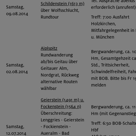
Tel. Absprache abends
Schildenstein (1613 m)
Samstag,
erforderlich (anrufen!)
über Wolfsschlucht,
09.08.2014
Treff: 7:00 Ausfahrt
Rundtour
Holzkirchen,
Mitfahrgelegenheit in
u. München
Aiplspitz
Bergwanderung, ca. 1
Rundwanderung
Hm, Gesamtgehzeit ca.
ab/bis Geitau über
Samstag,
Std., Trittsicherheit,
Geitauer Alm,
02.08.2014
Schwindelfreiheit, Fah
Nordgrat, Rückweg
mit BOB. Bitte bis Fr 
alternative Routen
melden
wählbar
Geierstein (1491 m) u.
Fockenstein (1564 n)
Bergwanderung, ca. 1
Überschreitung:
Hm (mit Gegenanstieg
Lenggries - Geierstein
Treff: 6:50 BOB-Schalt
Samstag,
- Fockienstein -
Hbf
12.07.2014
Aueralm - Bad