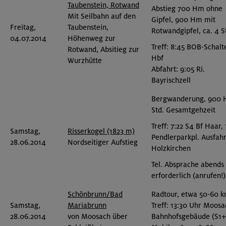
Taubenstein, Rotwand
Abstieg 700 Hm ohne
Mit Seilbahn auf den
Gipfel, 900 Hm mit
Freitag,
Taubenstein,
Rotwandgipfel, ca. 4 S
04.07.2014
Höhenweg zur
Treff: 8:45 BOB-Schalt
Rotwand, Absitieg zur
Hbf
Wurzhütte
Abfahrt: 9:05 Ri.
Bayrischzell
Bergwanderung, 900 
Std. Gesamtgehzeit
Treff: 7:22 S4 Bf Haar,
Samstag,
Risserkogel (1823 m)
Pendlerparkpl. Ausfahr
28.06.2014
Nordseitiger Aufstieg
Holzkirchen
Tel. Absprache abends
erforderlich (anrufen!)
Schönbrunn/Bad
Radtour, etwa 50-60 
Samstag,
Mariabrunn
Treff: 13:30 Uhr Moos
28.06.2014
von Moosach über
Bahnhofsgebäude (S1+