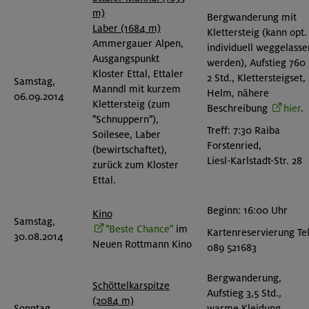
m)
Bergwanderung mit
Laber (1684 m)
Klettersteig (kann opt.
Ammergauer Alpen,
individuell weggelasse
Ausgangspunkt
werden), Aufstieg 760
Kloster Ettal, Ettaler
2 Std., Klettersteigset,
Samstag,
Manndl mit kurzem
Helm, nähere
06.09.2014
Klettersteig (zum
Beschreibung
hier
.
"Schnuppern"),
Treff: 7:30 Raiba
Soilesee, Laber
Forstenried,
(bewirtschaftet),
Liesl-Karlstadt-Str. 28
zurück zum Kloster
Ettal.
Beginn: 16:00 Uhr
Kino
Samstag,
"Beste Chance"
im
Kartenreservierung Tel
30.08.2014
Neuen Rottmann Kino
089 521683
Bergwanderung,
Schöttelkarspitze
Aufstieg 3,5 Std.,
(2084 m)
Sonntag,
warme Kleidung