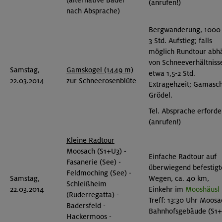
(alternative Bäder
(anrufen!)
nach Absprache)
Bergwanderung, 1000
3 Std. Aufstieg; falls
möglich Rundtour abh
von Schneeverhältniss
Samstag,
Gamskogel (1449 m)
etwa 1,5-2 Std.
22.03.2014
zur Schneerosenblüte
Extragehzeit; Gamasc
Grödel.
Tel. Absprache erforde
(anrufen!)
Kleine Radtour
Moosach (S1+U3) -
Einfache Radtour auf
Fasanerie (See) -
überwiegend befestigt
Feldmoching (See) -
Samstag,
Wegen, ca. 40 km,
Schleißheim
22.03.2014
Einkehr im
Mooshäusl
(Ruderregatta) -
Treff: 13:30 Uhr Moos
Badersfeld -
Bahnhofsgebäude (S1+
Hackermoos -