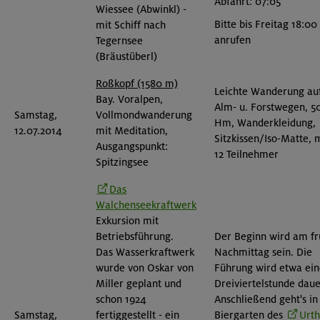
Abfahrt: 07:05
Wiessee (Abwinkl) -
Bitte bis Freitag 18:00
mit Schiff nach
anrufen
Tegernsee
(Bräustüberl)
Roßkopf (1580 m)
Leichte Wanderung au
Bay. Voralpen,
Alm- u. Forstwegen, 5
Samstag,
Vollmondwanderung
Hm, Wanderkleidung,
12.07.2014
mit Meditation,
Sitzkissen/Iso-Matte, 
Ausgangspunkt:
12 Teilnehmer
Spitzingsee
Das
Walchenseekraftwerk
Exkursion mit
Betriebsführung.
Der Beginn wird am f
Das Wasserkraftwerk
Nachmittag sein. Die
wurde von Oskar von
Führung wird etwa ein
Miller geplant und
Dreiviertelstunde daue
schon 1924
Anschließend geht's in
Samstag,
fertiggestellt - ein
Biergarten des
Urth