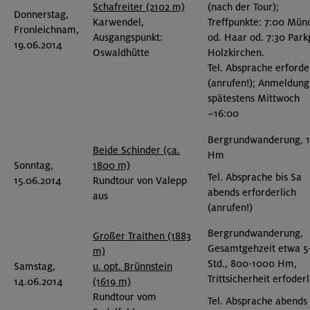
Schafreiter (2102 m)
(nach der Tour);
Donnerstag,
Karwendel,
Treffpunkte: 7:00 Mün
Fronleichnam,
Ausgangspunkt:
od. Haar od. 7:30 Park
19.06.2014
Oswaldhütte
Holzkirchen.
Tel. Absprache erforde
(anrufen!); Anmeldung
spätestens Mittwoch
~16:00
Bergrundwanderung, 
Beide Schinder (ca.
Hm
Sonntag,
1800 m)
Tel. Absprache bis Sa
15.06.2014
Rundtour von Valepp
abends erforderlich
aus
(anrufen!)
Bergrundwanderung,
Großer Traithen (1883
Gesamtgehzeit etwa 5
m)
Std., 800-1000 Hm,
Samstag,
u. opt. Brünnstein
Trittsicherheit erfoderl
14.06.2014
(1619 m)
Rundtour vom
Tel. Absprache abends