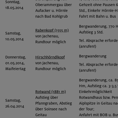
Sonntag,
Oberammergau über
Gehzeit ohne Pausen 6
18.05.2014
Aufacker u. Hörnle
Std., Einkehr Hörnle-H
nach Bad Kohlgrub
Fahrt mit Bahn u. Bus
Bergwanderung, 770 
Rabenkopf (1555 m)
Aufstieg 3 Std.
Samstag,
von Jachenau,
10.05.2014
Tel. Absprache erforde
Rundtour möglich
(anrufen!)
Bergwanderung
Donnerstag,
Hirschhörndlkopf
01.05.2014,
von Jachenau,
Tel. Absprache erforde
Maifeiertag
Rundtour möglich
(anrufen!)
Bergwanderung, ca. 8
Hm, Aufstieg ca. 3-3,5 
Rotwand (1881 m)
Einkehrmöglichkeit
Aufstieg über
Rotwandhaus bzw. Pen
Samstag,
Pfanngraben, Abstieg
Aiplspitze in Geitau n
26.04.2014
über Soinsee nach
der Tour;
Geitau
Anfahrt mit BOB u. Bu