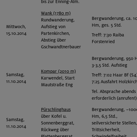
bis zur Enning-Alm.
Wank (1780 m)
Bergwanderung, ca. 1
Rundwanderung,
Hm, ges. 5 Std.
Mittwoch,
Aufstieg von
15.10.2014
Partenkirchen,
Treff: 7:30 Raiba
Abstieg über
Forstenried
Gschwandtnerbauer
Bergwanderung, 950 
3-3,5 Std. Aufstieg
Kompar (2010 m)
Samstag,
Treff: 7:02 Haar Bf (S4
Karwendel, Start
11.10.2014
7:25 Ausfahrt Holzkirc
Mautstraße Eng
Tel. Absprache abends
erforderlich (anrufen!)
Pürschlinghaus
Bergwanderung, ~100
über Kofel u.
Hm, 6,5 Std.,
Samstag,
Sonnenberggrat,
seilversicherte Stellen,
11.10.2014
Rückweg über
Trittsicherheit,
Plattenberggrat.
Schwindelfreiheit