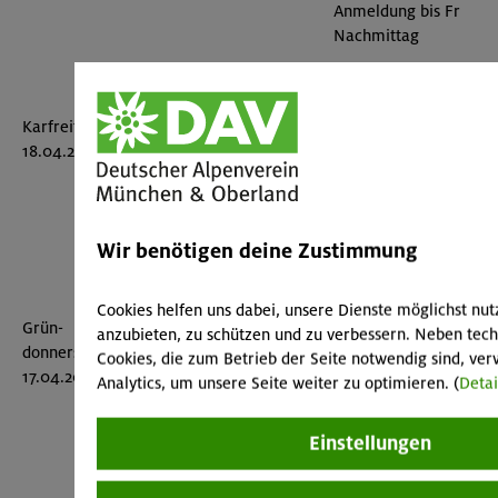
Anmeldung bis Fr
Nachmittag
Voldöpper Spitze
(1509 m)
Leichte Bergwanderun
Karfreitag,
Brandenberger Alpen,
950 Hm, 3 Std. Aufstie
18.04.2014
Ausgangspunkt:
2 Std. Abstieg, keine H
Wanderparkpl.
Krummsee/Kramsach
Weihenstephan
Wir benötigen deine Zustimmung
mit Rad von
München-Moosach
Radtour, gesamt ca. 9
Cookies helfen uns dabei, unsere Dienste möglichst nut
über Aumeister,
Grün-
Treff: 9:00 Uhr Moosa
anzubieten, zu schützen und zu verbessern. Neben tec
weiter an der Isar
donnerstag,
Bahnhofsgebäude (S1+
Cookies, die zum Betrieb der Seite notwendig sind, ve
nach Freising,
17.04.2014
weitere Treffs nach
Analytics, um unsere Seite weiter zu optimieren. (
Detai
Weihenstephan
Vereinbarung
(Einkehr),
Weihenstephaner
Einstellungen
Gärten