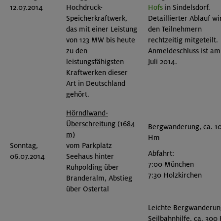
12.07.2014
Hochdruck-
Hofs
in Sindelsdorf.
Speicherkraftwerk,
Detaillierter Ablauf wi
das mit einer Leistung
den Teilnehmern
von 123 MW bis heute
rechtzeitig mitgeteilt.
zu den
Anmeldeschluss ist am
leistungsfähigsten
Juli 2014.
Kraftwerken dieser
Art in Deutschland
gehört.
Hörndlwand-
Überschreitung (1684
Bergwanderung, ca. 1
m)
Hm
Sonntag,
vom Parkplatz
Abfahrt:
06.07.2014
Seehaus hinter
7:00 München
Ruhpolding über
7:30 Holzkirchen
Branderalm, Abstieg
über Ostertal
Leichte Bergwanderun
Seilbahnhilfe, ca. 300