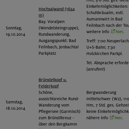
Hm, 5-6 Std. ges. Gehz
Einkehrmöglichkeiten:
Hochsalwand (1624
Schuhbräualm, evtl.
m)
Aumannwirt in Bad
Bay. Voralpen
Feilnbach nach der Tou
Sonntag,
(Wendelsteingruppe),
weitere Info
hier
.
19.10.2014
Rundwanderung,
Ausgangspunkt: Bad
Treff: 7:00 Neuperlac
Feilnbach, Jenbachtal
U+S-Bahn; 7:30
Parkplatz
Holzkirchen Parkpl.
Tel. Absprache erforde
(anrufen!)
Brünstelkopf u.
Felderkopf
Schöne,
Bergwanderung
aussichtsreiche Rund-
mittelschwer (W2), 11
Samstag,
Wanderung vom
Hm, 7 Std. ges. Gehzei
18.10.2014
Pflegersee (Garmisch)
keine Einkehrmöglichke
zum Brünstlkreuz -
nähere Info
hier
.
über den Bergkamm