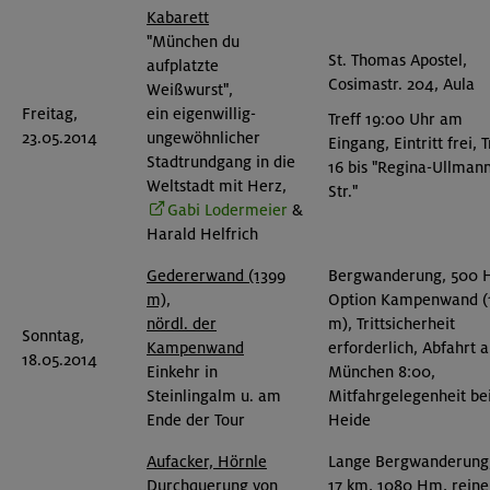
Kabarett
"München du
St. Thomas Apostel,
aufplatzte
Cosimastr. 204, Aula
Weißwurst",
Freitag,
ein eigenwillig-
Treff 19:00 Uhr am
23.05.2014
ungewöhnlicher
Eingang, Eintritt frei,
Stadtrundgang in die
16 bis "Regina-Ullman
Weltstadt mit Herz,
Str."
Gabi Lodermeier
&
Harald Helfrich
Gedererwand (1399
Bergwanderung, 500 
m),
Option Kampenwand (
nördl. der
m), Trittsicherheit
Sonntag,
Kampenwand
erforderlich, Abfahrt 
18.05.2014
Einkehr in
München 8:00,
Steinlingalm u. am
Mitfahrgelegenheit be
Ende der Tour
Heide
Aufacker, Hörnle
Lange Bergwanderung,
Durchquerung von
17 km, 1080 Hm, reine