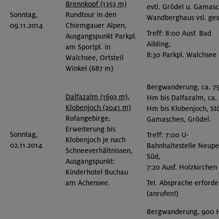
Brennkopf (1353 m)
evtl. Grödel u. Gamas
Sonntag,
Rundtour in den
Wandberghaus vsl. ges
09.11.2014
Chiemgauer Alpen,
Treff: 8:00 Ausf. Bad
Ausgangspunkt Parkpl.
Aibling,
am Sportpl. in
8:30 Parkpl. Walchsee
Walchsee, Ortsteil
Winkel (687 m)
Bergwanderung, ca. 7
Dalfazalm (1693 m),
Hm bis Dalfazalm, ca.
Klobenjoch (2041 m)
Hm bis Klobenjoch, St
Rofangebirge,
Gamaschen, Grödel.
Erweiterung bis
Sonntag,
Treff: 7:00 U-
Klobenjoch je nach
02.11.2014
Bahnhaltestelle Neupe
Schneeverhältnissen,
Süd,
Ausgangspunkt:
7:20 Ausf. Holzkirchen
Kinderhotel Buchau
Tel. Absprache erforde
am Achensee.
(anrufen!)
Bergwanderung, 900 