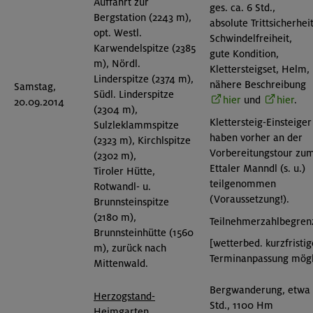
Auffahrt zur
ges. ca. 6 Std.,
Bergstation (2243 m),
absolute Trittsicherheit
opt. Westl.
Schwindelfreiheit,
Karwendelspitze (2385
gute Kondition,
m), Nördl.
Klettersteigset, Helm,
Linderspitze (2374 m),
nähere Beschreibung
Samstag,
Südl. Linderspitze
hier
und
hier
.
20.09.2014
(2304 m),
Klettersteig-Einsteiger
Sulzleklammspitze
haben vorher an der
(2323 m), Kirchlspitze
Vorbereitungstour zu
(2302 m),
Ettaler Manndl (s. u.)
Tiroler Hütte,
teilgenommen
Rotwandl- u.
(Voraussetzung!).
Brunnsteinspitze
(2180 m),
Teilnehmerzahlbegren
Brunnsteinhütte (1560
[wetterbed. kurzfristig
m), zurück nach
Terminanpassung mögl
Mittenwald.
Bergwanderung, etwa
Herzogstand-
Std., 1100 Hm
Heimgarten