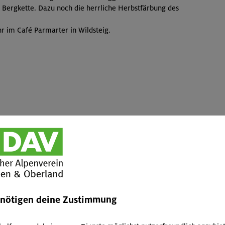
ie Bergkette. Dazu noch die herrliche Herbstfärbung des
hr im Café Parmarter in Wildsteig.
Bergwanderung auf den Hochfel
am 23.10.2019 mit Wolfgang Müller
Die Reise begann jahreszeitgemäß in der Dunkelheit und m
enötigen deine Zustimmung
angekommen, begrüßte uns herbstlich warmes Spätsomme
der Natur. Mit viel Schwung wurde dann der zweieinhalbs
Belohnt wurden wir mit einer grandiosen Rundumsicht.