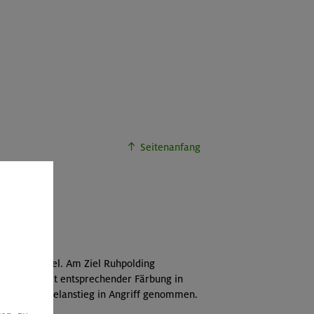
Seitenanfang
ln
it viel Nebel. Am Ziel Ruhpolding
rwetter mit entsprechender Färbung in
tündige Gipfelanstieg in Angriff genommen.