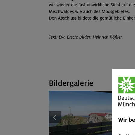
wir wieder die fast unwirkliche Sicht auf d
Mischwaldes wie auch des Moosgebietes.
Den Abschluss bildete die gemütliche Einke
Text: Eva Ersch; Bilder: Heinrich Rößler
Bildergalerie
Wir b