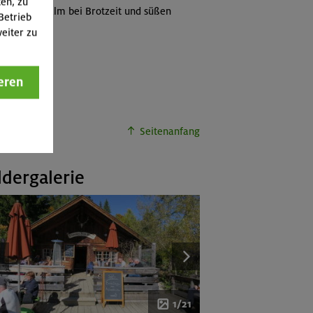
ten, zu
r Steinbergalm bei Brotzeit und süßen
Betrieb
eiter zu
eren
Seitenanfang
ldergalerie
1/21