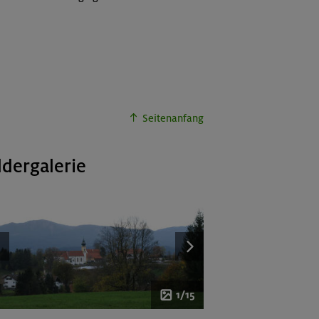
Seitenanfang
ldergalerie
1/15