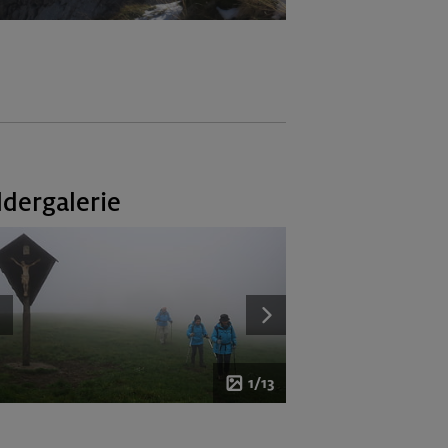
ldergalerie
1/13