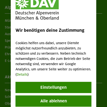
Alpenverein
München & Oberland
Standorte
Wir benötigen deine Zustimmung
Ausbildung & Jobs
Spenden
Cookies helfen uns dabei, unsere Dienste
Prävention sexualisierter Gewalt
möglichst nutzerfreundlich anzubieten, zu
schützen und zu verbessern. Neben technisch
Ehrenamtsbörse
notwendigen Cookies, die zum Betrieb der Seite
E-Learning
notwendig sind, verwenden wir Google
Analytics, um unsere Seite weiter zu optimieren.
(
Details
)
Aktuelles
Einstellungen
Newsletter
Schwarzes Brett
Alle ablehnen
Obacht geben!