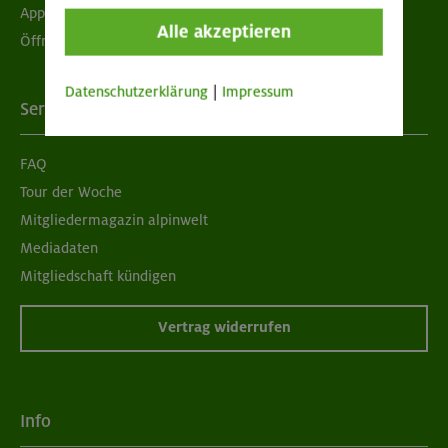
App "Mein DAV+"
Alle akzeptieren
Öffnungszeiten
Datenschutzerklärung
|
Impressum
Services
FAQ
Tour der Woche
Mitgliedermagazin alpinwelt
Mediadaten
Mitgliedschaft kündigen
Vertrag widerrufen
Info