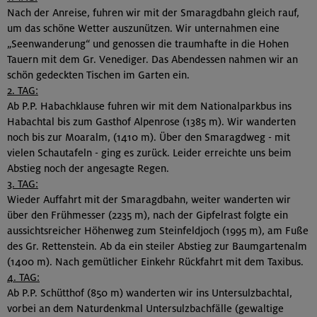
Nach der Anreise, fuhren wir mit der Smaragdbahn gleich rauf,
um das schöne Wetter auszunützen. Wir unternahmen eine
„Seenwanderung“ und genossen die traumhafte in die Hohen
Tauern mit dem Gr. Venediger. Das Abendessen nahmen wir an
schön gedeckten Tischen im Garten ein.
2. TAG:
Ab P.P. Habachklause fuhren wir mit dem Nationalparkbus ins
Habachtal bis zum Gasthof Alpenrose (1385 m). Wir wanderten
noch bis zur Moaralm, (1410 m). Über den Smaragdweg - mit
vielen Schautafeln - ging es zurück. Leider erreichte uns beim
Abstieg noch der angesagte Regen.
3. TAG:
Wieder Auffahrt mit der Smaragdbahn, weiter wanderten wir
über den Frühmesser (2235 m), nach der Gipfelrast folgte ein
aussichtsreicher Höhenweg zum Steinfeldjoch (1995 m), am Fuße
des Gr. Rettenstein. Ab da ein steiler Abstieg zur Baumgartenalm
(1400 m). Nach gemütlicher Einkehr Rückfahrt mit dem Taxibus.
4. TAG:
Ab P.P. Schütthof (850 m) wanderten wir ins Untersulzbachtal,
vorbei an dem Naturdenkmal Untersulzbachfälle (gewaltige