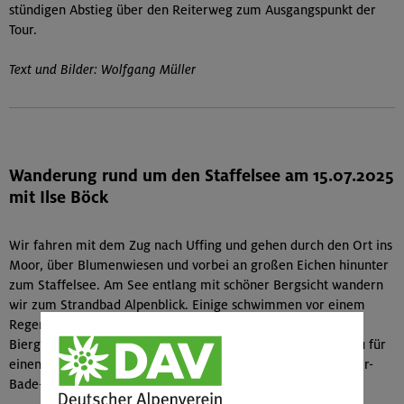
stündigen Abstieg über den Reiterweg zum Ausgangspunkt der
Tour.
Text und Bilder: Wolfgang Müller
Wanderung rund um den Staffelsee am 15.07.2025
mit Ilse Böck
Wir fahren mit dem Zug nach Uffing und gehen durch den Ort ins
Moor, über Blumenwiesen und vorbei an großen Eichen hinunter
zum Staffelsee. Am See entlang mit schöner Bergsicht wandern
wir zum Strandbad Alpenblick. Einige schwimmen vor einem
Regenschauer im Staffelsee und wir machen Mittag im
Biergarten. Dann geht es mit Boot oder zu Fuß nach Murnau für
einen Altstadtbummel vor der Rückfahrt. Ein schöner Wander-
Bade-Tag.