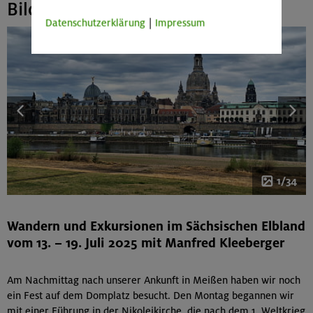
Bildergalerie
Datenschutzerklärung
|
Impressum
1/34
Wandern und Exkursionen im Sächsischen Elbland
vom 13. – 19. Juli 2025 mit Manfred Kleeberger
Am Nachmittag nach unserer Ankunft in Meißen haben wir noch
ein Fest auf dem Domplatz besucht. Den Montag begannen wir
mit einer Führung in der Nikoleikirche, die nach dem 1. Weltkrieg