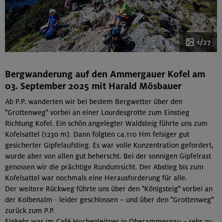
1/27
Bergwanderung auf den Ammergauer Kofel am
03. September 2025 mit Harald Mösbauer
Ab P.P. wanderten wir bei bestem Bergwetter über den
"Grottenweg" vorbei an einer Lourdesgrotte zum Einstieg
Richtung Kofel. Ein schön angelegter Waldsteig führte uns zum
Kofelsattel (1230 m). Dann folgten ca.110 Hm felsiger gut
gesicherter Gipfelaufstieg. Es war volle Konzentration gefordert,
wurde aber von allen gut beherscht. Bei der sonnigen Gipfelrast
genossen wir die prächtige Rundumsicht. Der Abstieg bis zum
Kofelsattel war nochmals eine Herausforderung für alle.
Der weitere Rückweg führte uns über den "Königsteig" vorbei an
der Kolbenalm - leider geschlossen – und über den "Grottenweg"
zurück zum P.P.
Einkehr war im Café Hochenleitner in Oberammergau – sehr zu