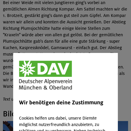
Bei einer Weide mit vielen Jungtieren ging's vorbei an
gemütlichen Almen Richtung Kompar. Am Sattel machten wir die
1. Brotzeit, gestärkt ging's dann gut steil zum Gipfel. Am Kompar
waren wir allein und konnten die Aussicht genießen. Der Abstieg
Richtung Plumsjochhütte hatte einige kleine Stellen zum
"Kraxeln" würde aber von allen gut gelöst. Bei der gemütlichen
Plumsjochhütte gab's dann für alle eine gute Stärkung - super
Kuchen, Kaspressknödel, Gamswurst - einfach gut. Der Abstieg
musste flott von statten gehen, da der letzte Bus angepeilt
wurde. Wir waren ziemlich flott, so dass wir sogar noch uns
gemütlich auf der Bank vor den Hagelhütten ausruhen konnten.
Die Bus- und Bahnfahrt klappte super, jedoch waren wir froh als
wir in München waren. Ein langer, aber super schöner
Wandertag.
Text und Bilder: Hedwig Hertle
Wir benötigen deine Zustimmung
Bildergalerie
Cookies helfen uns dabei, unsere Dienste
möglichst nutzerfreundlich anzubieten, zu
schützen und zu verbessern. Neben technisch