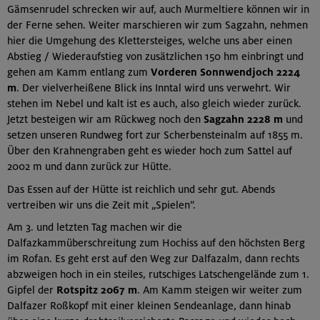
Gämsenrudel schrecken wir auf, auch Murmeltiere können wir in
der Ferne sehen. Weiter marschieren wir zum Sagzahn, nehmen
hier die Umgehung des Klettersteiges, welche uns aber einen
Abstieg / Wiederaufstieg von zusätzlichen 150 hm einbringt und
gehen am Kamm entlang zum
Vorderen Sonnwendjoch 2224
m
. Der vielverheißene Blick ins Inntal wird uns verwehrt. Wir
stehen im Nebel und kalt ist es auch, also gleich wieder zurück.
Jetzt besteigen wir am Rückweg noch den
Sagzahn 2228 m
und
setzen unseren Rundweg fort zur Scherbensteinalm auf 1855 m.
Über den Krahnengraben geht es wieder hoch zum Sattel auf
2002 m und dann zurück zur Hütte.
Das Essen auf der Hütte ist reichlich und sehr gut. Abends
vertreiben wir uns die Zeit mit „Spielen“.
Am 3. und letzten Tag machen wir die
Dalfazkammüberschreitung zum Hochiss auf den höchsten Berg
im Rofan. Es geht erst auf den Weg zur Dalfazalm, dann rechts
abzweigen hoch in ein steiles, rutschiges Latschengelände zum 1.
Gipfel der
Rotspitz 2067 m
. Am Kamm steigen wir weiter zum
Dalfazer Roßkopf mit einer kleinen Sendeanlage, dann hinab