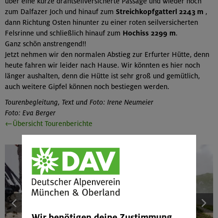
über eine kurze drahtseilversicherte Passage und wieder hoch
zum Dalfazer Joch und hinauf zum
Streichkopfgatterl 2243 m
,
dann Richtung Osten hinunter zu einer roten seilversicherten
Felsrinne und schließlich hinauf zum
Hochiss 2299 m
.
Ganz schön anstrengend!!
Jetzt nehmen wir den normalen Abstieg zur Erfurter Hütte, denn
heute fahren wir leider nach Hause. Wir könnten es hier noch
länger aushalten, denn die Hütte ist sehr groß und gemütlich,
auch weitere Gipfel können noch bestiegen werden.
Tourenbegleitung, Text und Foto: Irene Neumeier
Foto: Eva Berger
←Übersicht Tourenberichte
Wir benötigen deine Zustimmung