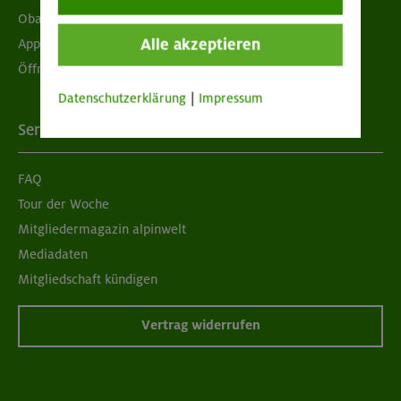
Obacht geben!
Alle akzeptieren
App "Mein DAV+"
Öffnungszeiten
Datenschutzerklärung
|
Impressum
Services
FAQ
Tour der Woche
Mitgliedermagazin alpinwelt
Mediadaten
Mitgliedschaft kündigen
Vertrag widerrufen