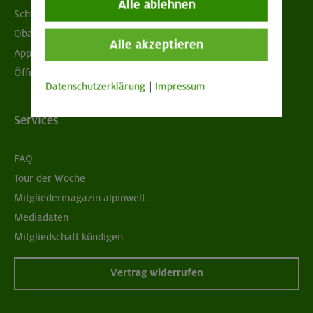
Alle ablehnen
Schwarzes Brett
Obacht geben!
Alle akzeptieren
App "Mein DAV+"
Öffnungszeiten
Datenschutzerklärung
|
Impressum
Services
FAQ
Tour der Woche
Mitgliedermagazin alpinwelt
Mediadaten
Mitgliedschaft kündigen
Vertrag widerrufen