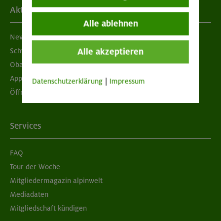
Aktuelles
Alle ablehnen
Newsletter
Schwarzes Brett
Alle akzeptieren
Obacht geben!
App "Mein DAV+"
Datenschutzerklärung
|
Impressum
Öffnungszeiten
Services
FAQ
Tour der Woche
Mitgliedermagazin alpinwelt
Mediadaten
Mitgliedschaft kündigen