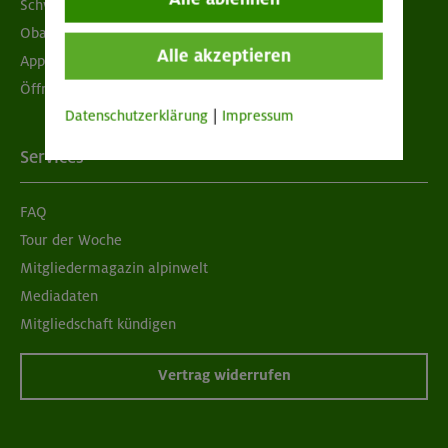
Schwarzes Brett
Obacht geben!
Alle akzeptieren
App "Mein DAV+"
Öffnungszeiten
Datenschutzerklärung
|
Impressum
Services
FAQ
Tour der Woche
Mitgliedermagazin alpinwelt
Mediadaten
Mitgliedschaft kündigen
Vertrag widerrufen