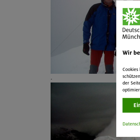
Wir b
Cookies 
schützen
-
der Seit
optimier
Ei
Datensc