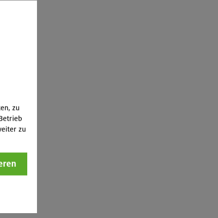
ten, zu
Betrieb
eiter zu
eren