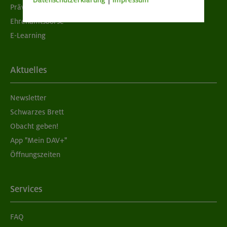
Datenschutzerklärung
|
Impressum
Prävention sexualisierter Gewalt
Ehrenamtsbörse
E-Learning
Aktuelles
Newsletter
Schwarzes Brett
Obacht geben!
App "Mein DAV+"
Öffnungszeiten
Services
FAQ