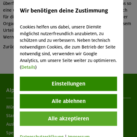
überfüllten Zuges, alle noch einen Sitzplatz ergattern.und uns so
Wir benötigen deine Zustimmung
eine weiterhin gemütliche Heimfahrt sichern. Damit war auch
für diesen Langlauftag ein rundum positives Fazit möglich. Der
Organisator hofft dass sich auch die anderen Teilnehmer diesem
Cookies helfen uns dabei, unsere Dienste
Urteil anschließen können.
möglichst nutzerfreundlich anzubieten, zu
Werner Schmid
schützen und zu verbessern. Neben technisch
Zurück zu den verfügbaren
Tourenberichten und Bildern
notwendigen Cookies, die zum Betrieb der Seite
notwendig sind, verwenden wir Google
Analytics, um unsere Seite weiter zu optimieren.
(
Details
)
Einstellungen
Alpenverein
Alle ablehnen
München & Oberland
Standorte
Alle akzeptieren
Ausbildung & Jobs
Spenden