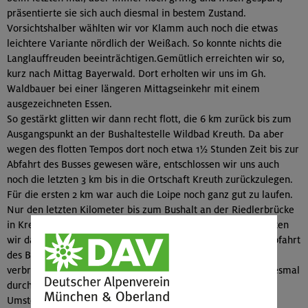
präsentierte sie sich auch diesmal in bestem Zustand.
Vorsichtshalber wählten wir vor Klamm auch noch die etwas
leichtere Variante nördlich der Weißach. So konnte nichts die
Langlauffreuden beeinträchtigen.Gemütlich erreichten wir so,
kurz nach Mittag Bayerwald. Dort erholten wir uns im Gh.
Waldbauer bei einer längeren Mittagseinkehr mit einem
ausgezeichneten Essen.
So gestärkt glitten wir dann recht flott, die 6 km zurück bis zum
Ausgangspunkt an der Bushaltestelle Wildbad Kreuth. Da aber
wegen des flotten Tempos dort noch etwa 1½ Stunden Zeit bis zur
Abfahrt des Busses gewesen wäre, entschlossen wir uns auch
noch die letzten 3 km bis in die Ortschaft Kreuth zurückzulegen.
Für die ersten 2 km war auch die Loipe noch ganz gut zu laufen.
Nur den letzten Kilometer bis zum Bushalt an der Riedlerbrücke
in Kreuth mussten wir als Wanderer zurücklegen. Dort konnten
wir dann aber auch, die knapp eine Stunde an Zeit bis zur Abfahrt
des Busses, bei Kaffee und Kuchen oder auch einem Bier
verbringen. Auch die Heimfahrt mit Bus und Bahn verlief diesmal
durchgehend angenehm. Durch ein forciertes Tempo beim
Umsteigen in Tegernsee, konnten wir dort trotz des wieder