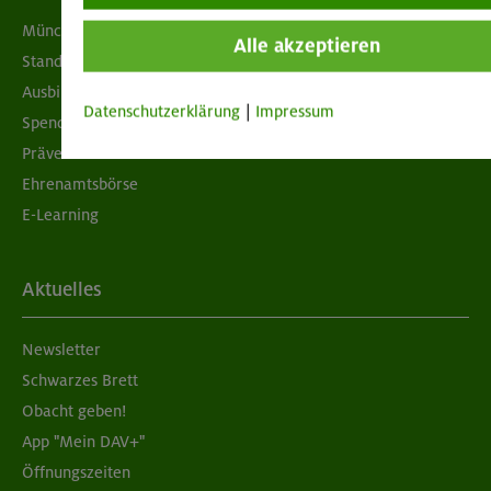
München & Oberland
Alle akzeptieren
Standorte
Ausbildung & Jobs
Datenschutzerklärung
|
Impressum
Spenden
Prävention sexualisierter Gewalt
Ehrenamtsbörse
E-Learning
Aktuelles
Newsletter
Schwarzes Brett
Obacht geben!
App "Mein DAV+"
Öffnungszeiten