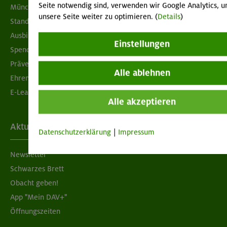
Seite notwendig sind, verwenden wir Google Analytics, 
München & Oberland
unsere Seite weiter zu optimieren. (
Details
)
Standorte
Ausbildung & Jobs
Einstellungen
Spenden
Prävention sexualisierter Gewalt
Alle ablehnen
Ehrenamtsbörse
E-Learning
Alle akzeptieren
Aktuelles
Datenschutzerklärung
|
Impressum
Newsletter
Schwarzes Brett
Obacht geben!
App "Mein DAV+"
Öffnungszeiten