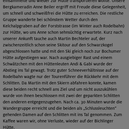
einsammelte und wieder zur Hütte transportieren wollte. Unsere
Bergkameradin Anne Beiler ergriff mit Freude diese Gelegenheit,
um schnell und schweißfrei die Hütte zu erreichen. Die restliche
Gruppe wanderte bei schönstem Wetter durch den
Kelchalpgraben auf der Forststrasse (im Winter auch Rodelbahn)
zur Hütte, wo uns Anne schon sehnsüchtig erwartete. Kurz nach
unserer Ankunft tauche auch Martin Bechteler auf, der
zwischenzeitlich schon seine Skitour auf den Schwarzkogel
abgeschlossen hatte und mit den Ski gleich noch zur Bochumer
Hütte aufgestiegen war. Nach ausgiebiger Rast und einem
Schwätzchen mit den Hüttenleuten Andi & Gabi wurde der
Abstieg ins Tal gewagt. Trotz guter Schneeverhältnisse auf der
Rodelbahn wagte nur der Tourenführer die Rückkehr mit dem
Schlitten. Da Martin mit den Skiern abfahren konnte, kamen
diese beiden recht schnell ans Ziel und um nicht auszukühlen
wurde von ihnen beschlossen mit zwei der geparkten Schlitten
den anderen entgegenzugehen. Nach ca. 30 Minuten wurde die
Wandergruppe erreicht und die beiden als „Schlussleuchten“
gehenden Damen auf den Schlitten mit ins Tal genommen. Zum
Kaffee waren wir, ohne Verluste, wieder auf der Bichlinger
Hütte.