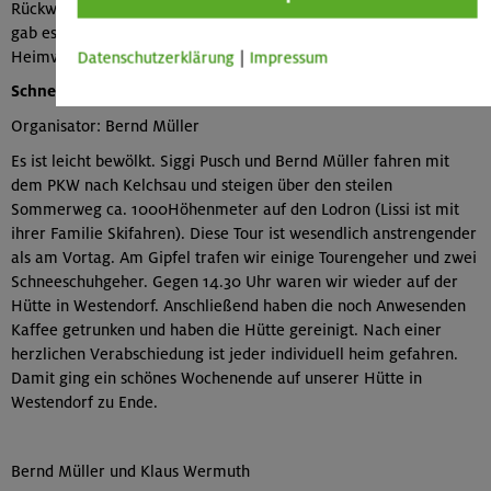
Rückweg angetreten. In Bichling auf unserer Hütte angekommen
gab es noch einmal Kaffee und Kuchen bevor alle Teilnehmer den
Heimweg antraten.
Datenschutzerklärung
|
Impressum
Schneeschuhtour zum Lodron:
Organisator: Bernd Müller
Es ist leicht bewölkt. Siggi Pusch und Bernd Müller fahren mit
dem PKW nach Kelchsau und steigen über den steilen
Sommerweg ca. 1000Höhenmeter auf den Lodron (Lissi ist mit
ihrer Familie Skifahren). Diese Tour ist wesendlich anstrengender
als am Vortag. Am Gipfel trafen wir einige Tourengeher und zwei
Schneeschuhgeher. Gegen 14.30 Uhr waren wir wieder auf der
Hütte in Westendorf. Anschließend haben die noch Anwesenden
Kaffee getrunken und haben die Hütte gereinigt. Nach einer
herzlichen Verabschiedung ist jeder individuell heim gefahren.
Damit ging ein schönes Wochenende auf unserer Hütte in
Westendorf zu Ende.
Bernd Müller und Klaus Wermuth