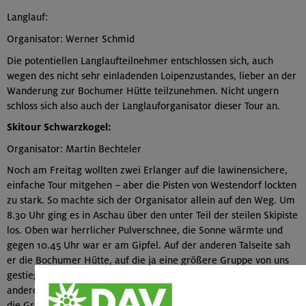
Langlauf:
Organisator: Werner Schmid
Die potentiellen Langlaufteilnehmer entschlossen sich, auch
wegen des nicht sehr einladenden Loipenzustandes, lieber an der
Wanderung zur Bochumer Hütte teilzunehmen. Nicht ungern
schloss sich also auch der Langlauforganisator dieser Tour an.
Skitour Schwarzkogel:
Organisator: Martin Bechteler
Noch am Freitag wollten zwei Erlanger auf die lawinensichere,
einfache Tour mitgehen – aber die Pisten von Westendorf lockten
zu stark. So machte sich der Organisator allein auf den Weg. Um
8.30 Uhr ging es in Aschau über den unter Teil der steilen Skipiste
los. Oben war herrlicher Pulverschnee, die Sonne wärmte und
gegen 10.45 Uhr war er am Gipfel. Auf der anderen Talseite sah
er die Bochumer Hütte, auf die ja eine größere Gruppe von uns
gestiegen war, er beschloß, schnell abzufahren, mit dem Auto ins
andere Tal zu wechseln und den anderen nachzusteigen. Er traf
die Gruppe auf der Hütte beim Mittagessen, genehmigte sich