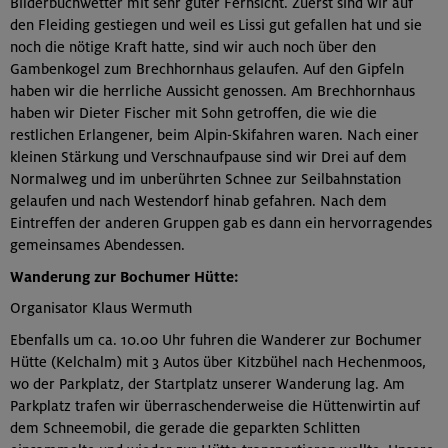
Bilderbuchwetter mit sehr guter Fernsicht. Zuerst sind wir auf
den Fleiding gestiegen und weil es Lissi gut gefallen hat und sie
noch die nötige Kraft hatte, sind wir auch noch über den
Gambenkogel zum Brechhornhaus gelaufen. Auf den Gipfeln
haben wir die herrliche Aussicht genossen. Am Brechhornhaus
haben wir Dieter Fischer mit Sohn getroffen, die wie die
restlichen Erlangener, beim Alpin-Skifahren waren. Nach einer
kleinen Stärkung und Verschnaufpause sind wir Drei auf dem
Normalweg und im unberührten Schnee zur Seilbahnstation
gelaufen und nach Westendorf hinab gefahren. Nach dem
Eintreffen der anderen Gruppen gab es dann ein hervorragendes
gemeinsames Abendessen.
Wanderung zur Bochumer Hütte:
Organisator Klaus Wermuth
Ebenfalls um ca. 10.00 Uhr fuhren die Wanderer zur Bochumer
Hütte (Kelchalm) mit 3 Autos über Kitzbühel nach Hechenmoos,
wo der Parkplatz, der Startplatz unserer Wanderung lag. Am
Parkplatz trafen wir überraschenderweise die Hüttenwirtin auf
dem Schneemobil, die gerade die geparkten Schlitten