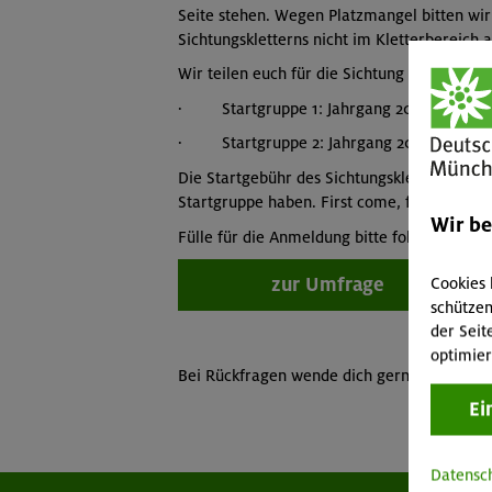
Seite stehen. Wegen Platzmangel bitten wi
Sichtungskletterns nicht im Kletterbereich 
Wir teilen euch für die Sichtung in 2 Startg
· Startgruppe 1: Jahrgang 2016-2013 von 
· Startgruppe 2: Jahrgang 2012-2010 von c
Die Startgebühr des Sichtungsklettern beträg
Startgruppe haben. First come, first serve.
Wir b
Fülle für die Anmeldung bitte folgende Umf
Cookies 
zur Umfrage
schützen
der Seit
optimier
Bei Rückfragen wende dich gerne an klett
Ei
Datensc