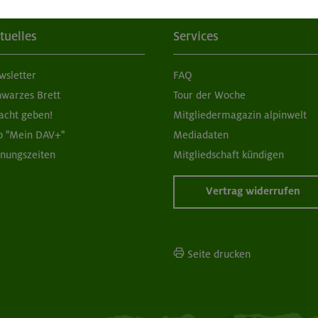
tuelles
Services
wsletter
FAQ
hwarzes Brett
Tour der Woche
acht geben!
Mitgliedermagazin alpinwelt
p "Mein DAV+"
Mediadaten
fnungszeiten
Mitgliedschaft kündigen
Vertrag widerrufen
Seite drucken