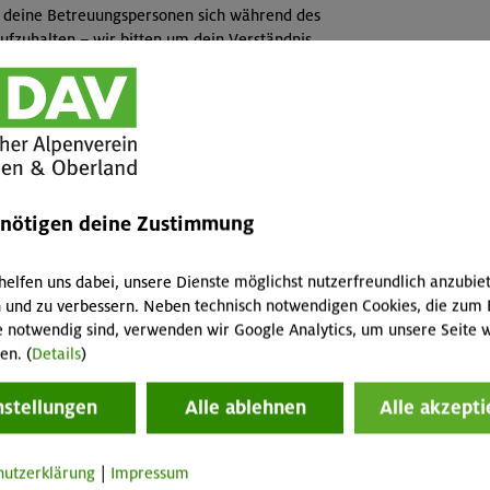
r deine Betreuungspersonen sich während des
aufzuhalten – wir bitten um dein Verständnis.
ruppen auf:
ca. 9:00 bis 11:00
a. 11:30 bis ca. 13:00
t 10€. Bitte beachte, dass wir nur ca. 20 Plätze pro
enötigen deine Zustimmung
rage aus:
helfen uns dabei, unsere Dienste möglichst nutzerfreundlich anzubie
 und zu verbessern. Neben technisch notwendigen Cookies, die zum 
e notwendig sind, verwenden wir Google Analytics, um unsere Seite w
en. (
Details
)
erteam@dav-oberland.de
nstellungen
Alle ablehnen
Alle akzepti
hutzerklärung
|
Impressum