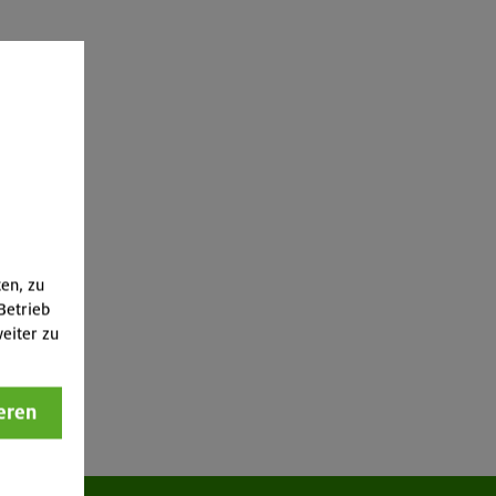
ten, zu
Betrieb
eiter zu
eren