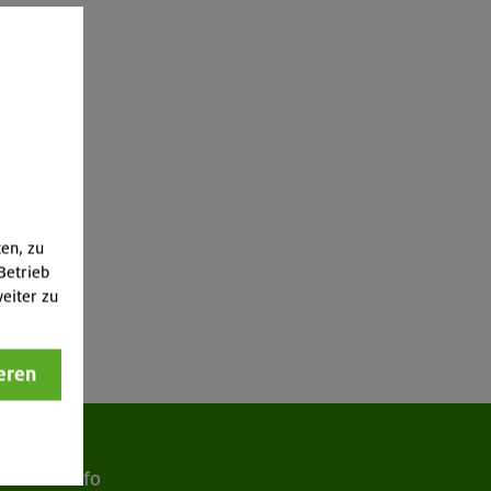
ten, zu
Betrieb
eiter zu
eren
Info