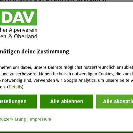
REUZ ZUM LICHT“. Dort werden Bergmessen gefeiert.
ln nieder und machen Brotzeit. Wir haben eine
gebirge und zur Hohen Salve. Beim Abstieg kehren wir
rfreude auf die angekündigten Schmalznudeln. Leider sind
mit deren Anblick bei anderen Gästen begnügen.
tstraße, dann endlich kommt ein Steig, der uns talwärts
enötigen deine Zustimmung
r in einer sehr schönen Gegend!
helfen uns dabei, unsere Dienste möglichst nutzerfreundlich anzubie
 und zu verbessern. Neben technisch notwendigen Cookies, die zum 
e notwendig sind, verwenden wir Google Analytics, um unsere Seite w
en. (
Details
)
nstellungen
Alle ablehnen
Alle akzepti
hutzerklärung
|
Impressum
tuelles
Services