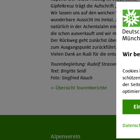
Gipfelkreuz trägt die Aufschrift „DURCH K
Wir lassen uns auf den weichen Wiesenhüge
wunderbare Aussicht ins Inntal, zum Kaiser
natürlich in der Achentalalm ein, voller Vo
die schon ausverkauft und wir müssen uns 
Der Rückweg geht zunächst über eine Asphal
zum Ausgangspunkt zurückführt.
Wir b
Vielen Dank an Rudi für die entspannte Tou
Tourenbegleitung: Rudolf Strasser
Cookies 
Text: Brigitte Seidl
schützen
Foto: Siegfried Rauch
der Seit
←Übersicht Tourenberichte
optimier
Ei
Datensc
Alpenverein
Ak