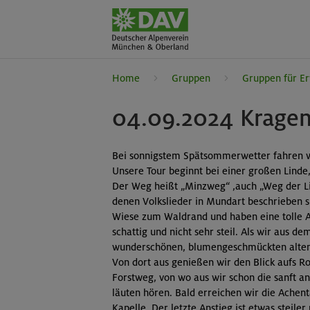
Home
Gruppen
Gruppen für E
04.09.2024 Kragen
Bei sonnigstem Spätsommerwetter fahren w
Unsere Tour beginnt bei einer großen Linde
Der Weg heißt „Minzweg“ ,auch „Weg der Li
denen Volkslieder in Mundart beschrieben 
Wiese zum Waldrand und haben eine tolle Au
schattig und nicht sehr steil. Als wir aus
wunderschönen, blumengeschmückten alten
Von dort aus genießen wir den Blick aufs R
Forstweg, von wo aus wir schon die sanft 
läuten hören. Bald erreichen wir die Achen
Kapelle. Der letzte Anstieg ist etwas steile