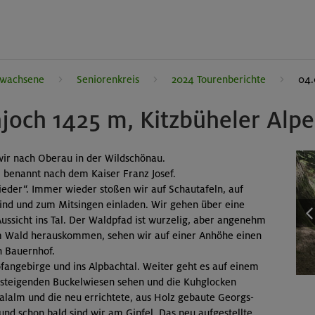
rwachsene
Seniorenkreis
2024 Tourenberichte
04.
joch 1425 m, Kitzbüheler Alp
ir nach Oberau in der Wildschönau.
, benannt nach dem Kaiser Franz Josef.
eder“. Immer wieder stoßen wir auf Schautafeln, auf
sind und zum Mitsingen einladen. Wir gehen über eine
ssicht ins Tal. Der Waldpfad ist wurzelig, aber angenehm
 dem Wald herauskommen, sehen wir auf einer Anhöhe einen
 Bauernhof.
ofangebirge und ins Alpbachtal. Weiter geht es auf einem
ansteigenden Buckelwiesen sehen und die Kuhglocken
talalm und die neu errichtete, aus Holz gebaute Georgs-
r und schon bald sind wir am Gipfel. Das neu aufgestellte