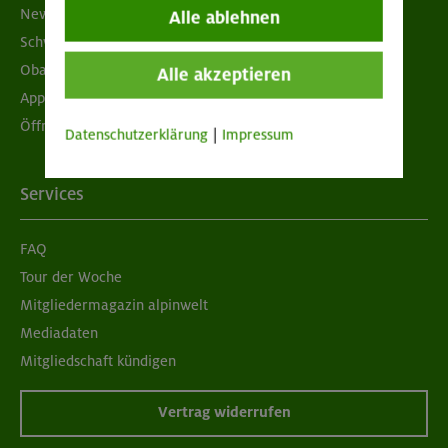
Newsletter
Alle ablehnen
Schwarzes Brett
Obacht geben!
Alle akzeptieren
App "Mein DAV+"
Öffnungszeiten
Datenschutzerklärung
|
Impressum
Services
FAQ
Tour der Woche
Mitgliedermagazin alpinwelt
Mediadaten
Mitgliedschaft kündigen
Vertrag widerrufen