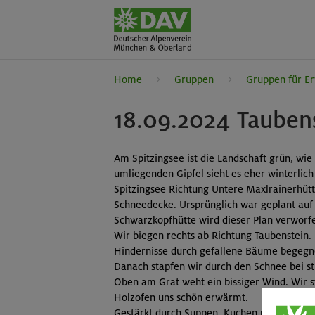
Home
Gruppen
Gruppen für E
18.09.2024 Tauben
Am Spitzingsee ist die Landschaft grün, wie
umliegenden Gipfel sieht es eher winterli
Spitzingsee Richtung Untere Maxlrainerhütt
Schneedecke. Ursprünglich war geplant au
Schwarzkopfhütte wird dieser Plan verwo
Wir biegen rechts ab Richtung Taubenstein.
Hindernisse durch gefallene Bäume begegne
Danach stapfen wir durch den Schnee bei 
Oben am Grat weht ein bissiger Wind. Wir s
Holzofen uns schön erwärmt.
Gestärkt durch Suppen, Kuchen und Bergstei