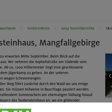
rwachsene
Seniorenkreis
2024 Tourenberichte
18.
steinhaus, Mangfallgebirge
 zu erwarten Mitte September. Beim Blick auf die
ch aus. Wir nehmen die Asphaltstraße am Südende vom
e. Ab ca. 1200 Höhenmeter liegt eine geschlossene
f dem Jägerkamp zu gehen. An der unteren
rfen wegen Schneemengen.
 Der Weg führt zunächst durch den Wald wo uns einige
n. Sie müssen teilweise in Bauchlage passiert werden.
strahlendem Sonnenschein am ehemaligen Skihang hinauf.
teuern das Taubensteinhaus an, wo ein glühender
geressen steigen wir hinauf zur Bergstation vom