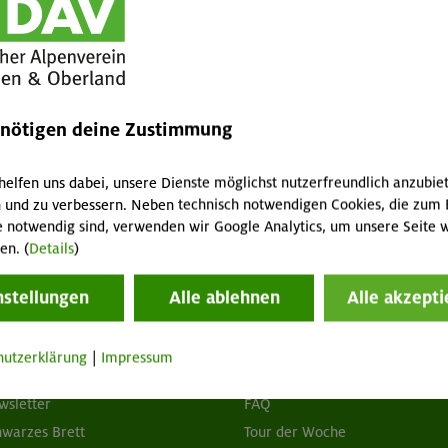
urch den aufgeweichten Schnee zur Oberen Maxlraineralm.
, die in die gleiche Richtung unterwegs ist.
h der Kreis von dieser wunderschönen Winterwanderung
 uns zum Spitzingsee zurück.
enötigen deine Zustimmung
helfen uns dabei, unsere Dienste möglichst nutzerfreundlich anzubie
 und zu verbessern. Neben technisch notwendigen Cookies, die zum 
e notwendig sind, verwenden wir Google Analytics, um unsere Seite w
en. (
Details
)
nstellungen
Alle ablehnen
Alle akzepti
tuelles
Services
hutzerklärung
|
Impressum
wsletter
FAQ
hwarzes Brett
Tour der Woche