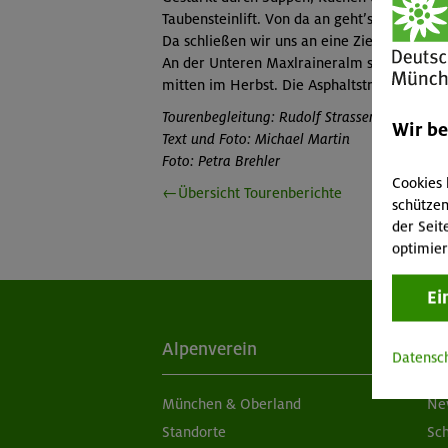
Taubensteinlift. Von da an geht’s hinab d
Da schließen wir uns an eine Ziegenherde an
An der Unteren Maxlraineralm schließt sic
mitten im Herbst. Die Asphaltstraße bringt
Tourenbegleitung: Rudolf Strasser
Wir b
Text und Foto: Michael Martin
Foto: Petra Brehler
Cookies 
←Übersicht Tourenberichte
schützen
der Seit
optimier
Ei
Alpenverein
Ak
Datensc
München & Oberland
Ne
Standorte
Sc