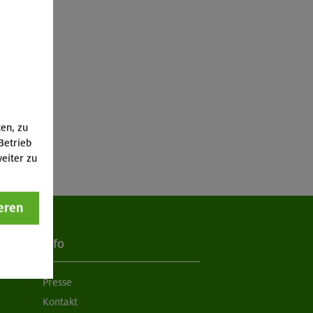
ten, zu
Betrieb
eiter zu
eren
Info
Presse
Kontakt