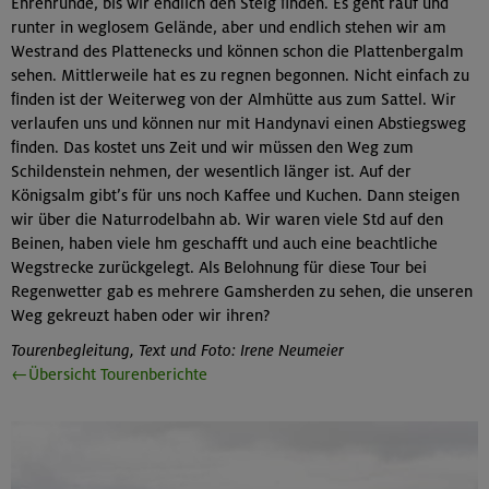
Ehrenrunde, bis wir endlich den Steig ﬁnden. Es geht rauf und
runter in weglosem Gelände, aber und endlich stehen wir am
Westrand des Plattenecks und können schon die Plattenbergalm
sehen. Mittlerweile hat es zu regnen begonnen. Nicht einfach zu
ﬁnden ist der Weiterweg von der Almhütte aus zum Sattel. Wir
verlaufen uns und können nur mit Handynavi einen Abstiegsweg
ﬁnden. Das kostet uns Zeit und wir müssen den Weg zum
Schildenstein nehmen, der wesentlich länger ist. Auf der
Königsalm gibt’s für uns noch Kaffee und Kuchen. Dann steigen
wir über die Naturrodelbahn ab. Wir waren viele Std auf den
Beinen, haben viele hm geschafft und auch eine beachtliche
Wegstrecke zurückgelegt. Als Belohnung für diese Tour bei
Regenwetter gab es mehrere Gamsherden zu sehen, die unseren
Weg gekreuzt haben oder wir ihren?
Tourenbegleitung, Text und Foto: Irene Neumeier
←Übersicht Tourenberichte