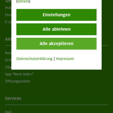
Spenden
(
Details
)
Prävention sexualisierter Gewalt
Einstellungen
Ehrenamtsbörse
E-Learning
Alle ablehnen
Aktuelles
Alle akzeptieren
Newsletter
Datenschutzerklärung
|
Impressum
Schwarzes Brett
Obacht geben!
App "Mein DAV+"
Öffnungszeiten
Services
FAQ