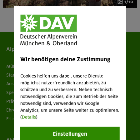
1/10
Alpenverein
Wir benötigen deine Zustimmung
München & Oberland
Standorte
Cookies helfen uns dabei, unsere Dienste
möglichst nutzerfreundlich anzubieten, zu
Ausbildung & Jobs
schützen und zu verbessern. Neben technisch
Spenden
notwendigen Cookies, die zum Betrieb der Seite
Prävention sexualisierter Gewalt
notwendig sind, verwenden wir Google
Ehrenamtsbörse
Analytics, um unsere Seite weiter zu optimieren.
(
Details
)
E-Learning
Einstellungen