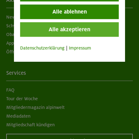
Aktuelles
Alle ablehnen
Newsletter
Schwarzes Brett
Alle akzeptieren
Obacht geben!
App "Mein DAV+"
Datenschutzerklärung
|
Impressum
Öffnungszeiten
Services
FAQ
Tour der Woche
Mitgliedermagazin alpinwelt
Mediadaten
Mitgliedschaft kündigen