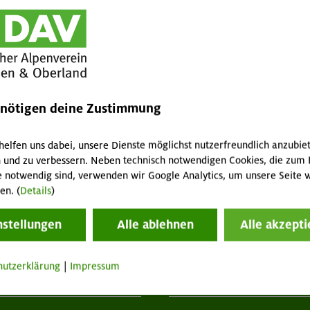
wir entlang des Walchensees nach Niedernach. Kurz vor
er Bäume Mittagsrast. Es fällt immer wieder leichter
Wanderweg entlang des Ufers nach Sachenbach und von
werden die Niederschläge heftiger und so sind wir froh
s Cafe am See in der Nähe der Bushaltestelle geschlossen
nden Dächern auf den Bus warten. Dennoch ist die Gruppe
enötigen deine Zustimmung
idriger Wetterverhältnisse durchgeführt zu haben.
ter
helfen uns dabei, unsere Dienste möglichst nutzerfreundlich anzubie
 und zu verbessern. Neben technisch notwendigen Cookies, die zum 
e notwendig sind, verwenden wir Google Analytics, um unsere Seite w
en. (
Details
)
nstellungen
Alle ablehnen
Alle akzepti
hutzerklärung
|
Impressum
tuelles
Services