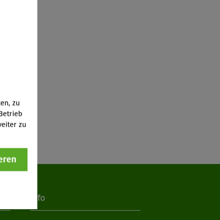
ten, zu
Betrieb
eiter zu
eren
Info