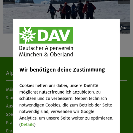
1/10
Wir benötigen deine Zustimmung
Alpenverein
Cookies helfen uns dabei, unsere Dienste
München & Oberland
möglichst nutzerfreundlich anzubieten, zu
Standorte
schützen und zu verbessern. Neben technisch
notwendigen Cookies, die zum Betrieb der Seite
Ausbildung & Jobs
notwendig sind, verwenden wir Google
Spenden
Analytics, um unsere Seite weiter zu optimieren.
Prävention sexualisierter Gewalt
(
Details
)
Ehrenamtsbörse