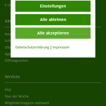
E-Learning
Einstellungen
Alle ablehnen
Aktuelles
Alle akzeptieren
Newsletter
Schwarzes Brett
Datenschutzerklärung
|
Impressum
Obacht geben!
App "Mein DAV+"
Öffnungszeiten
Services
FAQ
Tour der Woche
Mitgliedermagazin alpinwelt