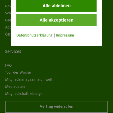
Alle ablehnen
Newsletter
Schwarzes Brett
Alle akzeptieren
Obacht geben!
App "Mein DAV+"
Öffnungszeiten
Datenschutzerklärung
|
Impressum
Services
FAQ
Tour der Woche
Mitgliedermagazin alpinwelt
Mediadaten
Mitgliedschaft kündigen
Vertrag widerrufen