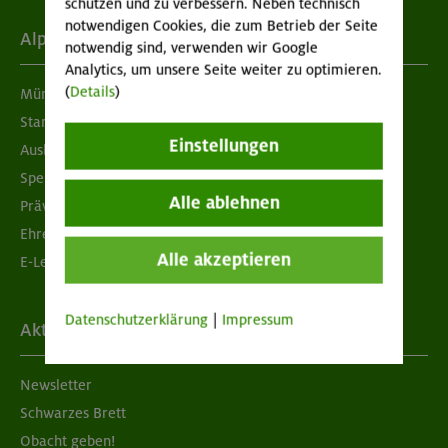
schützen und zu verbessern. Neben technisch
notwendigen Cookies, die zum Betrieb der Seite
Alpenverein
notwendig sind, verwenden wir Google
Analytics, um unsere Seite weiter zu optimieren.
(
Details
)
München & Oberland
Standorte
Einstellungen
Ausbildung & Jobs
Spenden
Alle ablehnen
Prävention sexualisierter Gewalt
Ehrenamtsbörse
Alle akzeptieren
E-Learning
Datenschutzerklärung
|
Impressum
Aktuelles
Newsletter
Schwarzes Brett
Obacht geben!