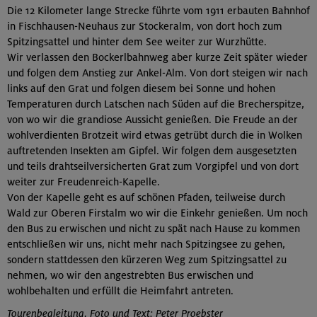
Die 12 Kilometer lange Strecke führte vom 1911 erbauten Bahnhof
in Fischhausen-Neuhaus zur Stockeralm, von dort hoch zum
Spitzingsattel und hinter dem See weiter zur Wurzhütte.
Wir verlassen den Bockerlbahnweg aber kurze Zeit später wieder
und folgen dem Anstieg zur Ankel-Alm. Von dort steigen wir nach
links auf den Grat und folgen diesem bei Sonne und hohen
Temperaturen durch Latschen nach Süden auf die Brecherspitze,
von wo wir die grandiose Aussicht genießen. Die Freude an der
wohlverdienten Brotzeit wird etwas getrübt durch die in Wolken
auftretenden Insekten am Gipfel. Wir folgen dem ausgesetzten
und teils drahtseilversicherten Grat zum Vorgipfel und von dort
weiter zur Freudenreich-Kapelle.
Von der Kapelle geht es auf schönen Pfaden, teilweise durch
Wald zur Oberen Firstalm wo wir die Einkehr genießen. Um noch
den Bus zu erwischen und nicht zu spät nach Hause zu kommen
entschließen wir uns, nicht mehr nach Spitzingsee zu gehen,
sondern stattdessen den kürzeren Weg zum Spitzingsattel zu
nehmen, wo wir den angestrebten Bus erwischen und
wohlbehalten und erfüllt die Heimfahrt antreten.
Tourenbegleitung, Foto und Text: Peter Proebster