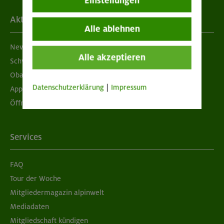
Einstellungen
Aktuelles
Alle ablehnen
Newsletter
Alle akzeptieren
Schwarzes Brett
Obacht geben!
Datenschutzerklärung
|
Impressum
App "Mein DAV+"
Öffnungszeiten
Services
FAQ
Tour der Woche
Mitgliedermagazin alpinwelt
Mediadaten
Mitgliedschaft kündigen