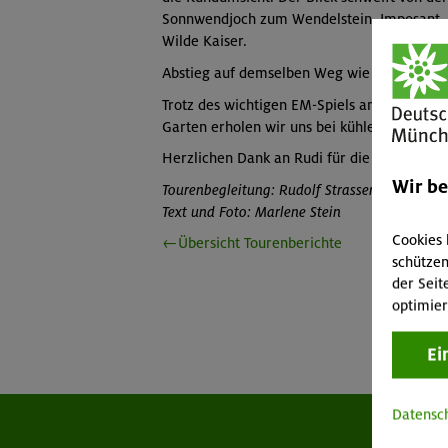
Sonnwendjoch zum Wendelstein. Imposant, 
Wilde Kaiser.
Abstieg auf demselben Weg wie Aufstieg.
Trotz des wichtigen EM-Spiels am frühen Ab
Garten erholen wir uns bei kühlen Getränke
Herzlichen Dank an Rudi für die herrliche T
Wir b
Tourenbegleitung: Rudolf Strasser
Text und Foto: Marlene Stein
Cookies 
←Übersicht Tourenberichte
schützen
der Seit
optimier
Ei
Datensc