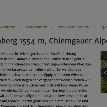
rwachsene
Seniorenkreis
2024 Tourenberichte
19.
nberg 1554 m, Chiemgauer Al
n Hainbach! Wir folgen kurz der Straße Richtung
en lichten Laubwald. Immer den Schildern nach geht´s
 dann manchmal holprig auf fast zugewachsenem Pfad. Ein
lich verlassen wir den kühlen Wald. Ein weitläufiges
 Bächlein plätschern durch die üppig blühenden Wiesen,
ch dem vielen Regen der vergangenen Wochen freuen wir
wohnte Hitze ist auch herausfordernd! Eine kleine Pause
 wir die baufällige Klausenhütte. Nun beginnt die letzte,
wir auf dem schrofigen, mit Latschen bewachsenen Grat
rd ausgepackt und wir genießen die himmlische Ruhe und
er Kampenwand und dem Geigelstein über Brünnstein und