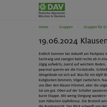
Home
Gruppen
Gruppen für E
19.06.2024 Klause
Endlich Sommer bei Ankunft am Parkplatz i
Sachrang und zweigen bald rechts ab in ein
zügig aufwärts, zuerst auf weichem Boden,
paarmal queren wir die Forststraße. Schließ
Almgelände tut sich auf. Was für ein Idyll!
Kuhglocken bimmeln, Vögel zwitschern. Na
uns über den blauen Himmel, aber die unge
tut uns gut. Oben auf der Schulter passieren
kurze Etappe. Mit wenig Steigung wandern 
zum hübschen Gipfelkreuz. Die Brotzeit wi
die Rundumsicht. Der Blick schweift von d