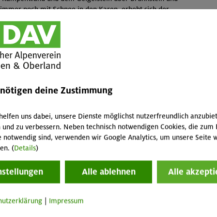
immer noch mit Schnee in den Karen, erhebt sich der
end halten wir am Café König in Aschau. Im schattigen
n und köstlichen Kuchen.
our auf einen einsamen Berg im Priental.
enötigen deine Zustimmung
helfen uns dabei, unsere Dienste möglichst nutzerfreundlich anzubie
 und zu verbessern. Neben technisch notwendigen Cookies, die zum 
e notwendig sind, verwenden wir Google Analytics, um unsere Seite w
en. (
Details
)
nstellungen
Alle ablehnen
Alle akzepti
hutzerklärung
|
Impressum