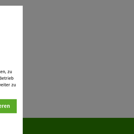
ten, zu
Betrieb
eiter zu
eren