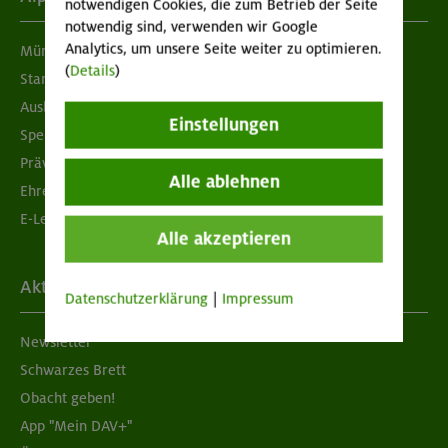
notwendigen Cookies, die zum Betrieb der Seite
notwendig sind, verwenden wir Google
Analytics, um unsere Seite weiter zu optimieren.
München & Oberland
(
Details
)
Standorte
Ausbildung & Jobs
Einstellungen
Spenden
Prävention sexualisierter Gewalt
Alle ablehnen
Ehrenamtsbörse
E-Learning
Alle akzeptieren
Aktuelles
Datenschutzerklärung
|
Impressum
Newsletter
Schwarzes Brett
Obacht geben!
App "Mein DAV+"