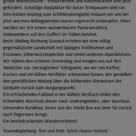
große Wolfsschlucht - Trittsicherheit und Konzentration sind jetzt
gefordert. Schattige Rastplätze für kurze Trinkpausen sind rar.
Den letzten Anstieg zum Schildensteingipfel müssen wir uns bei
jetzt warmen Mittagstemperaturen regelrecht erkämpfen. Oben
werden wir mit einem wunderbarem Panoramablick,
insbesondere auf den Guffert im Süden belohnt.
Beim Abstieg Richtung Graseck erleben wir eine völlig
gegensätzliche Landschaft mit üppigen Trollblumen und
Enzianen, Silberwurzteppichen und vielen anderen Alpenblumen.
Wir nützen den schönen Sonnentag und einigen uns auf den
Abstecher zur ‚herzoglichen‘ Königsalm, wo wir uns Kaffee,
Kuchen und ein kühles Weißbier schmecken lassen. Wir genießen
den gemütlichen Abstieg über die blühenden Almwiesen der
Geißalm zurück zum Ausgangspunkt.
Ein erfrischendes Fußbad in der kühlen Weißach bildet den
krönenden Abschluss dieser zwar anstrengenden, aber durchaus
lohnenden Rundtour, bevor uns der letzte Bus aus dem Tal zurück
nach Tegernsee bringt.
Ein beeindruckendes Wandererlebnis!
Tourenbegleitung, Text und Foto: Sylvia Haaser-Schmid