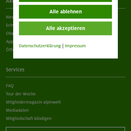
Aktuelles
Alle ablehnen
Newsletter
Schwarzes Brett
Alle akzeptieren
Obacht geben!
App "Mein DAV+"
Datenschutzerklärung
|
Impressum
Öffnungszeiten
Services
FAQ
Tour der Woche
Mitgliedermagazin alpinwelt
Mediadaten
Mitgliedschaft kündigen