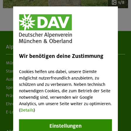
1/8
Alpenverein
Wir benötigen deine Zustimmung
München & Oberland
Standorte
Cookies helfen uns dabei, unsere Dienste
möglichst nutzerfreundlich anzubieten, zu
Ausbildung & Jobs
schützen und zu verbessern. Neben technisch
Spenden
notwendigen Cookies, die zum Betrieb der Seite
Prävention sexualisierter Gewalt
notwendig sind, verwenden wir Google
Analytics, um unsere Seite weiter zu optimieren.
Ehrenamtsbörse
(
Details
)
E-Learning
Einstellungen