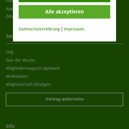
Obacht geben!
App "Mein DAV+"
Alle akzeptieren
Öffnungszeiten
Datenschutzerklärung
|
Impressum
Services
FAQ
Tour der Woche
Mitgliedermagazin alpinwelt
Mediadaten
Mitgliedschaft kündigen
Vertrag widerrufen
Info