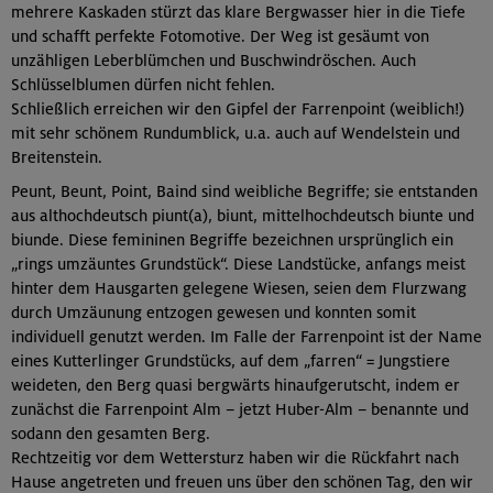
mehrere Kaskaden stürzt das klare Bergwasser hier in die Tiefe
und schafft perfekte Fotomotive. Der Weg ist gesäumt von
unzähligen Leberblümchen und Buschwindröschen. Auch
Schlüsselblumen dürfen nicht fehlen.
Schließlich erreichen wir den Gipfel der Farrenpoint (weiblich!)
mit sehr schönem Rundumblick, u.a. auch auf Wendelstein und
Breitenstein.
Peunt, Beunt, Point, Baind sind weibliche Begriffe; sie entstanden
aus althochdeutsch piunt(a), biunt, mittelhochdeutsch biunte und
biunde. Diese femininen Begriffe bezeichnen ursprünglich ein
„rings umzäuntes Grundstück“. Diese Landstücke, anfangs meist
hinter dem Hausgarten gelegene Wiesen, seien dem Flurzwang
durch Umzäunung entzogen gewesen und konnten somit
individuell genutzt werden. Im Falle der Farrenpoint ist der Name
eines Kutterlinger Grundstücks, auf dem „farren“ = Jungstiere
weideten, den Berg quasi bergwärts hinaufgerutscht, indem er
zunächst die Farrenpoint Alm – jetzt Huber-Alm – benannte und
sodann den gesamten Berg.
Rechtzeitig vor dem Wettersturz haben wir die Rückfahrt nach
Hause angetreten und freuen uns über den schönen Tag, den wir