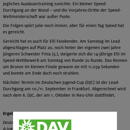
jegliches Ausdauertraining zunichte. Ein kleiner Speed-
Durchgang an der Wand – und die Vorjahres-Dritte der Speed-
Weltmeisterschaft war außer Puste.
Die Folgen spürt Julie noch immer, aber für einen Tag Speed hat
es gereicht.
Gereicht hat es auch für Elli Fassbender. Am Samstag im Lead
abgeschlagen auf Platz 20, noch hinter der eigenen zwei Jahre
jüngeren Schwester Finia (5.), steigerte sich die 14-jährige Elli im
Speed-Wettbewerb am Sonntag von Runde zu Runde. Das Rennen
um Bronze im kleinen Finale gewann sie mit 11,039 Sekunden
und konnte am Ende doch noch strahlen.
Nächster Termin im Deutschen Jugend-Cup (DJC) ist der Lead-
Durchgang am 10./11. September in Frankfurt. Abgerechnet wird
nach dem 6. DJC, der am 1. Oktober in Neu-Ulm stattfindet.
Ergebnisse des Kletterteams München & Oberland
Deutscher Jugend-Cup, Lead
A-Jugend, weiblich: 9. Julia Urban