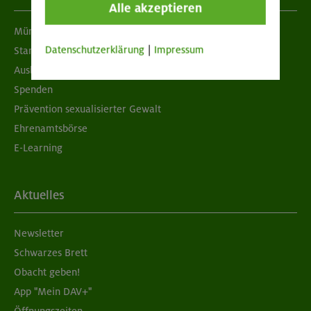
Alle akzeptieren
München & Oberland
Datenschutzerklärung
|
Impressum
Standorte
Ausbildung & Jobs
Spenden
Prävention sexualisierter Gewalt
Ehrenamtsbörse
E-Learning
Aktuelles
Newsletter
Schwarzes Brett
Obacht geben!
App "Mein DAV+"
Öffnungszeiten