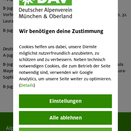
B-Jugend, weiblich: 5. Finia Fassbender, 10. Paula Mayer-
Vorfelder, 15. Daria Keller, 20. Elli Fassbender, 21. Alisa Strigo, 32.
Laura-Sophie Claure Cabral
Wir benötigen deine Zustimmung
B-Jugend, männlich: 31. Anton Fassbender
Cookies helfen uns dabei, unsere Dienste
Deutscher Jugend-Cup, Speed
möglichst nutzerfreundlich anzubieten, zu
A-Jugend, weiblich: 1. Julie Fritsche, 13. Julia Urban
schützen und zu verbessern. Neben technisch
B-Jugend, weiblich: 3. Elli Fassbender, 12. Daria Keller, 16. Paula
notwendigen Cookies, die zum Betrieb der Seite
Mayer-Vorfelder, 25. Finia Fassbender, 36. Alisa Strigo, 32. Laura-
notwendig sind, verwenden wir Google
Sophie Claure Cabral
Analytics, um unsere Seite weiter zu optimieren.
(
Details
)
B-Jugend, männlich: 31. Anton Fassbender
Einstellungen
Alle ablehnen
Alpenverein