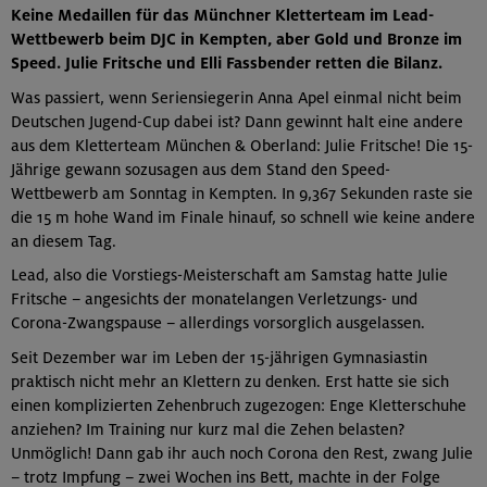
Keine Medaillen für das Münchner Kletterteam im Lead-
Wettbewerb beim DJC in Kempten, aber Gold und Bronze im
Speed. Julie Fritsche und Elli Fassbender retten die Bilanz.
Was passiert, wenn Seriensiegerin Anna Apel einmal nicht beim
Deutschen Jugend-Cup dabei ist? Dann gewinnt halt eine andere
aus dem Kletterteam München & Oberland: Julie Fritsche! Die 15-
Jährige gewann sozusagen aus dem Stand den Speed-
Wettbewerb am Sonntag in Kempten. In 9,367 Sekunden raste sie
die 15 m hohe Wand im Finale hinauf, so schnell wie keine andere
an diesem Tag.
Lead, also die Vorstiegs-Meisterschaft am Samstag hatte Julie
Fritsche – angesichts der monatelangen Verletzungs- und
Corona-Zwangspause – allerdings vorsorglich ausgelassen.
Seit Dezember war im Leben der 15-jährigen Gymnasiastin
praktisch nicht mehr an Klettern zu denken. Erst hatte sie sich
einen komplizierten Zehenbruch zugezogen: Enge Kletterschuhe
anziehen? Im Training nur kurz mal die Zehen belasten?
Unmöglich! Dann gab ihr auch noch Corona den Rest, zwang Julie
– trotz Impfung – zwei Wochen ins Bett, machte in der Folge