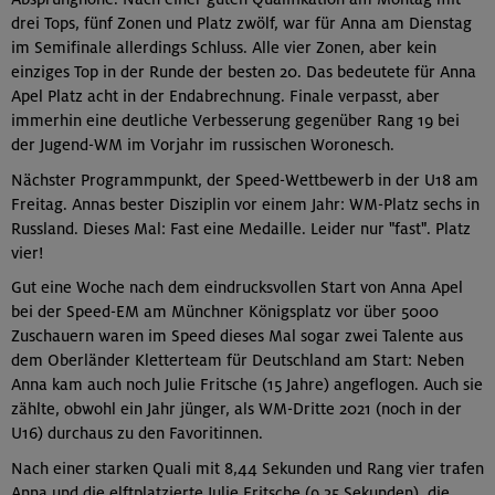
drei Tops, fünf Zonen und Platz zwölf, war für Anna am Dienstag
im Semifinale allerdings Schluss. Alle vier Zonen, aber kein
einziges Top in der Runde der besten 20. Das bedeutete für Anna
Apel Platz acht in der Endabrechnung. Finale verpasst, aber
immerhin eine deutliche Verbesserung gegenüber Rang 19 bei
der Jugend-WM im Vorjahr im russischen Woronesch.
Nächster Programmpunkt, der Speed-Wettbewerb in der U18 am
Freitag. Annas bester Disziplin vor einem Jahr: WM-Platz sechs in
Russland. Dieses Mal: Fast eine Medaille. Leider nur "fast". Platz
vier!
Gut eine Woche nach dem eindrucksvollen Start von Anna Apel
bei der Speed-EM am Münchner Königsplatz vor über 5000
Zuschauern waren im Speed dieses Mal sogar zwei Talente aus
dem Oberländer Kletterteam für Deutschland am Start: Neben
Anna kam auch noch Julie Fritsche (15 Jahre) angeflogen. Auch sie
zählte, obwohl ein Jahr jünger, als WM-Dritte 2021 (noch in der
U16) durchaus zu den Favoritinnen.
Nach einer starken Quali mit 8,44 Sekunden und Rang vier trafen
Anna und die elftplatzierte Julie Fritsche (9,35 Sekunden), die