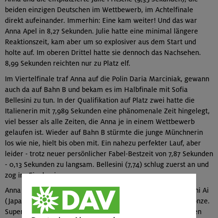
beiden einzigen Deutschen im Wettbewerb, im Achtelfinale
direkt aufeinander. Immerhin: Eine kam weiter! Und das war
Anna Apel in 8,27 Sekunden. Julie hatte eine minimal längere
Reaktionszeit, kam aber um so explosiver aus dem Start und
holte auf. Im oberen Drittel hatte sie dennoch das Nachsehen.
8,99 Sekunden reichten nur zu Platz elf.
Im Viertelfinale traf Anna auf die Polin Daria Marciniak, gewann
auch da auf Bahn B und bekam es im Halbfinale mit Sofia
Bellesini zu tun. In der Qualifikation auf Platz zwei hatte die
Italienerin mit 7,989 Sekunden eine phänomenale Zeit hingelegt,
viel besser als alle Zeiten, die Anna je in einem Wettbewerb
gelaufen ist. Wieder auf Bahn B stürmte die junge Münchnerin
los wie nie, hielt bis oben mit. Ein nahezu perfekter Lauf, aber
leider - trotz neuer persönlicher Fabel-Bestzeit von 7,87 Sekunden
- 0,13 Sekunden zu langsam. Bellesini (7,74) schlug zuerst an und
zog ins Finale ein.
Anna Apel blieb nur das Rennen um Platz drei gegen Takeuchi Ai
(Japan). Volle Konzentration dann eben auf den Lauf um Bronze.
Super Start, beide gleichauf - bis zum Sprung zum drittletzten