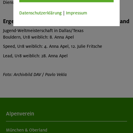
Dienstag, 30. August 2022, 15 Uhr: Finale
Datenschutzerklärung
|
Impressum
Ergebnisse des Kletterteams München & Oberland
Jugend-Weltmeisterschaft in Dallas/Texas
Bouldern, U18 weiblich: 8. Anna Apel
Speed, U18 weiblich: 4. Anna Apel, 12. Julie Fritsche
Lead, U18 weiblich: 28. Anna Apel
Foto: Archivbild DAV / Pavlo Vekla
Alpenverein
München & Oberland