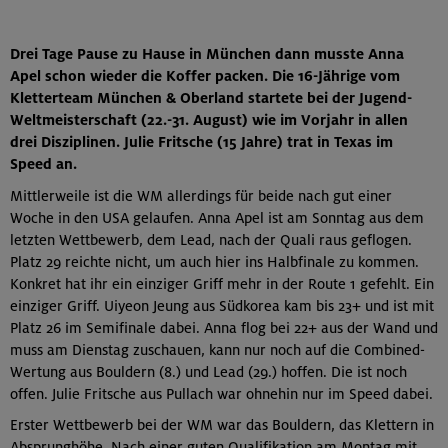
Drei Tage Pause zu Hause in München dann musste Anna
Apel schon wieder die Koffer packen. Die 16-Jährige vom
Kletterteam München & Oberland startete bei der Jugend-
Weltmeisterschaft (22.-31. August) wie im Vorjahr in allen
drei Disziplinen. Julie Fritsche (15 Jahre) trat in Texas im
Speed an.
Mittlerweile ist die WM allerdings für beide nach gut einer
Woche in den USA gelaufen. Anna Apel ist am Sonntag aus dem
letzten Wettbewerb, dem Lead, nach der Quali raus geflogen.
Platz 29 reichte nicht, um auch hier ins Halbfinale zu kommen.
Konkret hat ihr ein einziger Griff mehr in der Route 1 gefehlt. Ein
einziger Griff. Uiyeon Jeung aus Südkorea kam bis 23+ und ist mit
Platz 26 im Semifinale dabei. Anna flog bei 22+ aus der Wand und
muss am Dienstag zuschauen, kann nur noch auf die Combined-
Wertung aus Bouldern (8.) und Lead (29.) hoffen. Die ist noch
offen. Julie Fritsche aus Pullach war ohnehin nur im Speed dabei.
Erster Wettbewerb bei der WM war das Bouldern, das Klettern in
Absprunghöhe. Nach einer guten Qualifikation am Montag mit