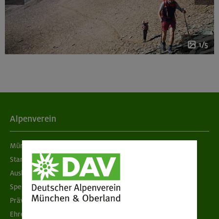
1/5
Alpenverein
München & Oberland
Standorte
Ausbildung & Jobs
Spenden
Prävention sexualisierter Gewalt
Ehrenamtsbörse