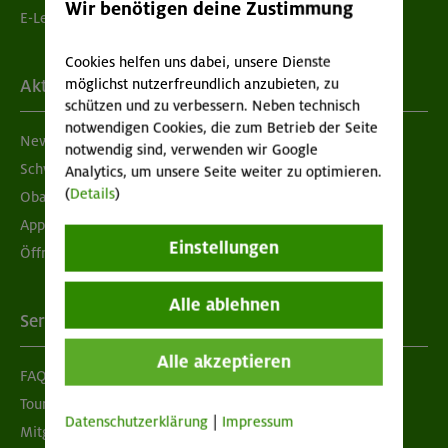
Wir benötigen deine Zustimmung
E-Learning
Cookies helfen uns dabei, unsere Dienste
möglichst nutzerfreundlich anzubieten, zu
Aktuelles
schützen und zu verbessern. Neben technisch
notwendigen Cookies, die zum Betrieb der Seite
Newsletter
notwendig sind, verwenden wir Google
Schwarzes Brett
Analytics, um unsere Seite weiter zu optimieren.
(
Details
)
Obacht geben!
App "Mein DAV+"
Einstellungen
Öffnungszeiten
Alle ablehnen
Services
Alle akzeptieren
FAQ
Tour der Woche
Datenschutzerklärung
|
Impressum
Mitgliedermagazin alpinwelt