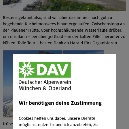
Bestens gelaunt also, sind wir über das immer noch gut zu
begehende Kuchelmooskees hinuntergelaufen. Zwischenstopp an
der Plauener Hütte, über hochschäumende Wasserläufe drüber,
um uns dann – bei über 30 Grad – in der kalten Ziller herunter zu
kühlen. Tolle Tour – besten Dank an Harald fürs Organisieren.
Wir benötigen deine Zustimmung
Ein
Cookies helfen uns dabei, unsere Dienste
trübender Nachtrag bleibt doch noch: Wer diese sehr schöne
möglichst nutzerfreundlich anzubieten, zu