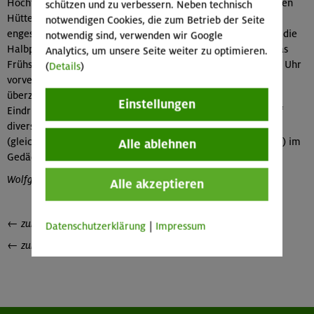
Hochtour nachmachen will, dem wünschen wir, dass die neuen
schützen und zu verbessern. Neben technisch
Hüttenwirte bis dann ihren Laden besser im Griff haben. Ein
notwendigen Cookies, die zum Betrieb der Seite
enges Fünferlager wurde uns als Mehrbettzimmer verkauft, die
notwendig sind, verwenden wir Google
Halbpension bestand aus Tütensuppe und Dosenobstsalat. Das
Analytics, um unsere Seite weiter zu optimieren.
Frühstück konnten wir nur in schweren Verhandlungen auf 6 Uhr
(
Details
)
vorverlegen und hat uns beileibe nicht in seiner Qualität
überzeugt. Was soll‘s – im Nachhinein bleiben die schönen
Einstellungen
Eindrücke von der Tour und nicht zuletzt die tollen Blicke auf
diverse Seen und Hütten hinunter, auf Gipfel wie den Gabler
(gleich nebenan) oder den Venediger (nur wenig weiter weg) im
Alle ablehnen
Gedächtnis hängen.
Wolfgang Piller
Alle akzeptieren
← zurück zur
Übersicht Tourenberichte
Datenschutzerklärung
|
Impressum
← zurück zur
Startseite Hochtouristengruppe