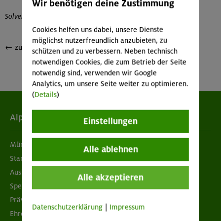
Wir benötigen deine Zustimmung
Solveig Michelsen
Cookies helfen uns dabei, unsere Dienste
möglichst nutzerfreundlich anzubieten, zu
← zurück zur
Übersicht
schützen und zu verbessern. Neben technisch
notwendigen Cookies, die zum Betrieb der Seite
notwendig sind, verwenden wir Google
Analytics, um unsere Seite weiter zu optimieren.
(
Details
)
Alpenverein
Einstellungen
München & Oberland
Alle ablehnen
Standorte
Ausbildung & Jobs
Alle akzeptieren
Spenden
Prävention sexualisierter Gewalt
Datenschutzerklärung
|
Impressum
Ehrenamtsbörse