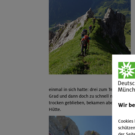
einmal in sich hatte: drei zum Teil schräge A
Grad und dann doch zu schnell nahende Gewi
trocken geblieben, bekamen aber zum Glüc
Wir b
Hütte.
Cookies 
schützen
der Seit