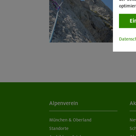
optimier
Ei
Datensc
Alpenverein
Ak
München & Oberland
Ne
Standorte
Sc