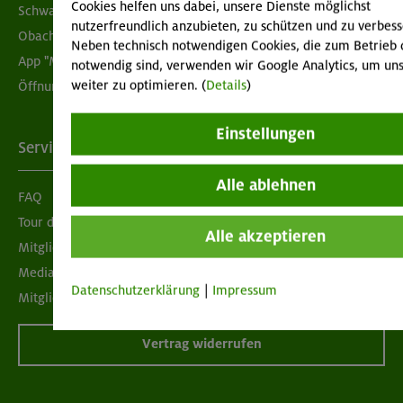
Cookies helfen uns dabei, unsere Dienste möglichst
Schwarzes Brett
nutzerfreundlich anzubieten, zu schützen und zu verbess
Obacht geben!
Neben technisch notwendigen Cookies, die zum Betrieb 
App "Mein DAV+"
notwendig sind, verwenden wir Google Analytics, um uns
weiter zu optimieren. (
Details
)
Öffnungszeiten
Einstellungen
Services
Alle ablehnen
FAQ
Tour der Woche
Alle akzeptieren
Mitgliedermagazin alpinwelt
Mediadaten
Datenschutzerklärung
|
Impressum
Mitgliedschaft kündigen
Vertrag widerrufen