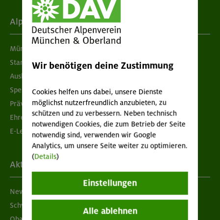
Alpenverein
München & Oberland
Standorte
Wir benötigen deine Zustimmung
Ausbildung & Jobs
Spenden
Cookies helfen uns dabei, unsere Dienste
möglichst nutzerfreundlich anzubieten, zu
Prävention sexualisierter Gewalt
schützen und zu verbessern. Neben technisch
Ehrenamtsbörse
notwendigen Cookies, die zum Betrieb der Seite
E-Learning
notwendig sind, verwenden wir Google
Analytics, um unsere Seite weiter zu optimieren.
(
Details
)
Aktuelles
Einstellungen
Newsletter
Schwarzes Brett
Alle ablehnen
Obacht geben!