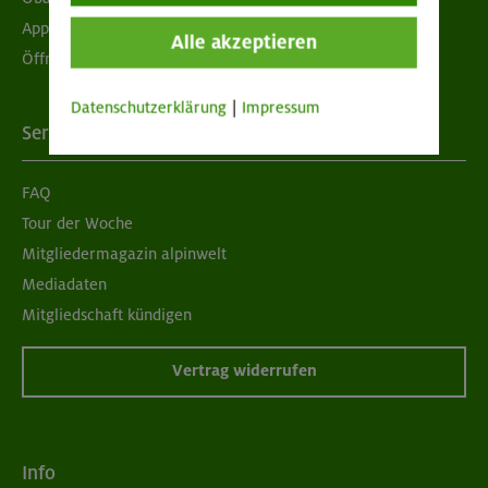
App "Mein DAV+"
Alle akzeptieren
Öffnungszeiten
Datenschutzerklärung
|
Impressum
Services
FAQ
Tour der Woche
Mitgliedermagazin alpinwelt
Mediadaten
Mitgliedschaft kündigen
Vertrag widerrufen
Info