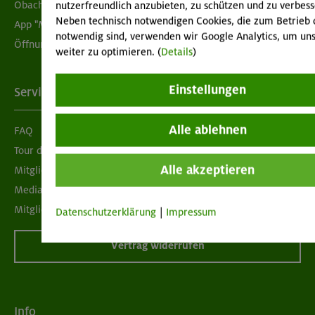
Obacht geben!
nutzerfreundlich anzubieten, zu schützen und zu verbess
Neben technisch notwendigen Cookies, die zum Betrieb 
App "Mein DAV+"
notwendig sind, verwenden wir Google Analytics, um uns
Öffnungszeiten
weiter zu optimieren. (
Details
)
Einstellungen
Services
Alle ablehnen
FAQ
Tour der Woche
Alle akzeptieren
Mitgliedermagazin alpinwelt
Mediadaten
Mitgliedschaft kündigen
Datenschutzerklärung
|
Impressum
Vertrag widerrufen
Info