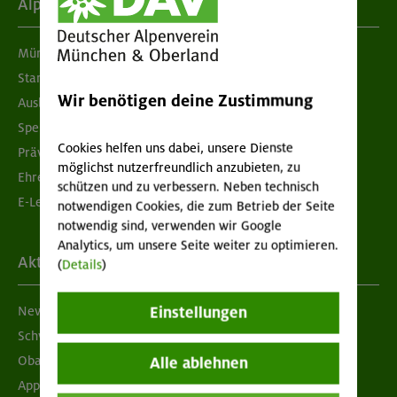
Alpenverein
München & Oberland
Standorte
Wir benötigen deine Zustimmung
Ausbildung & Jobs
Spenden
Cookies helfen uns dabei, unsere Dienste
Prävention sexualisierter Gewalt
möglichst nutzerfreundlich anzubieten, zu
Ehrenamtsbörse
schützen und zu verbessern. Neben technisch
E-Learning
notwendigen Cookies, die zum Betrieb der Seite
notwendig sind, verwenden wir Google
Analytics, um unsere Seite weiter zu optimieren.
Aktuelles
(
Details
)
Einstellungen
Newsletter
Schwarzes Brett
Obacht geben!
Alle ablehnen
App "Mein DAV+"