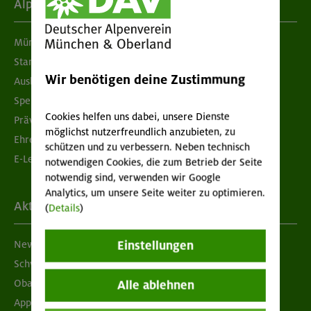
Alpenverein
München & Oberland
Standorte
Wir benötigen deine Zustimmung
Ausbildung & Jobs
Spenden
Cookies helfen uns dabei, unsere Dienste
Prävention sexualisierter Gewalt
möglichst nutzerfreundlich anzubieten, zu
Ehrenamtsbörse
schützen und zu verbessern. Neben technisch
E-Learning
notwendigen Cookies, die zum Betrieb der Seite
notwendig sind, verwenden wir Google
Analytics, um unsere Seite weiter zu optimieren.
Aktuelles
(
Details
)
Einstellungen
Newsletter
Schwarzes Brett
Obacht geben!
Alle ablehnen
App "Mein DAV+"