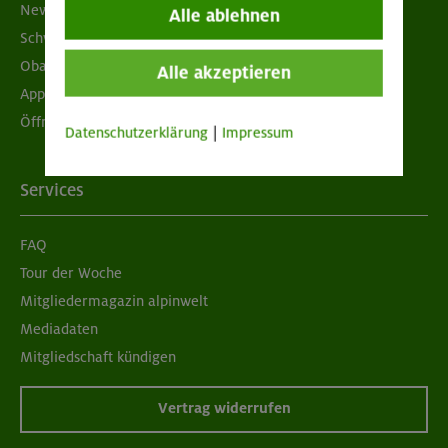
Newsletter
Alle ablehnen
Schwarzes Brett
Obacht geben!
Alle akzeptieren
App "Mein DAV+"
Öffnungszeiten
Datenschutzerklärung
|
Impressum
Services
FAQ
Tour der Woche
Mitgliedermagazin alpinwelt
Mediadaten
Mitgliedschaft kündigen
Vertrag widerrufen