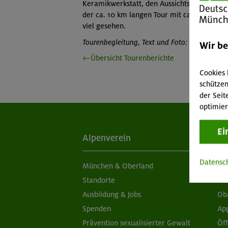
Keramikwerkstatt, den Aussichtspunkt Hasc
der ca. 10 km langen Tour mit ca. 150 Hm k
viel gesehen.
Tourenbegleitung, Text und Foto: Irene Neume
Wir b
←Übersicht Tourenberichte
Cookies 
schützen
der Seit
optimier
Ei
Alpenverein
Ak
Datensc
München & Oberland
Ne
Standorte
Sc
Ausbildung & Jobs
Ob
Spenden
Ap
Prävention sexualisierter Gewalt
Öf