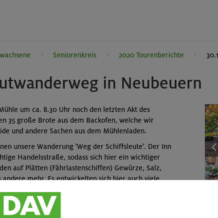
rwachsene
Seniorenkreis
2020 Tourenberichte
30.
leutwanderweg in Neubeuern
Mühle um ca. 8.30 Uhr noch den letzten Akt des
en 35 große Brote aus dem Backofen, welche wir
eide und andere Sachen aus dem Mühlenladen.
en unsere Wanderung 'Weg der Schiffsleute'. Der Inn
htige Handelsstraße, sodass sich hier ein wichtiger
den auf Plätten (Fährlastenschiffen) Gewürze, Salz,
 andere mehr. Es entwickelten sich hier auch viele
ers (Schiffbaumeisters). Auf unserem Rundgang suchen wir
n Mühlsteinbruch, den Steinbruch im Eckbichl, die
en), den Plättenstadel, die Wolfsschlucht, eine