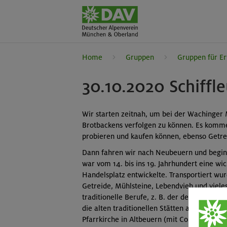
Home
Gruppen
Gruppen für E
30.10.2020 Schiff
Wir starten zeitnah, um bei der Wachinger 
Brotbackens verfolgen zu können. Es komm
probieren und kaufen können, ebenso Getr
Dann fahren wir nach Neubeuern und beginn
war vom 14. bis ins 19. Jahrhundert eine wic
Handelsplatz entwickelte. Transportiert wur
Getreide, Mühlsteine, Lebendvieh und vieles
traditionelle Berufe, z. B. der des Schopp
die alten traditionellen Stätten auf, wie de
Pfarrkirche in Altbeuern (mit Coronaschiffch