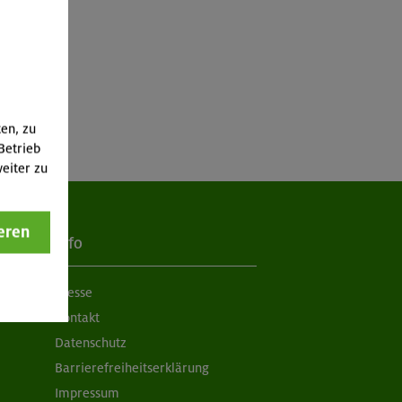
ten, zu
Betrieb
eiter zu
eren
Info
Presse
Kontakt
Datenschutz
Barrierefreiheitserklärung
Impressum