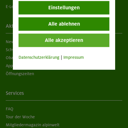
E-Learning
Einstellungen
Alle ablehnen
Aktuelles
Alle akzeptieren
Newsletter
Schwarzes Brett
Datenschutzerklärung
|
Impressum
Obacht geben!
App "Mein DAV+"
Öffnungszeiten
Services
FAQ
Tour der Woche
Mitgliedermagazin alpinwelt