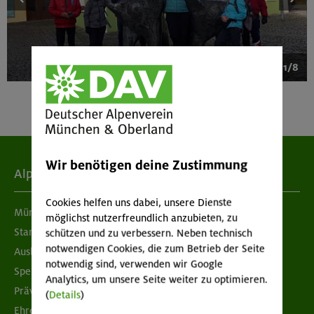
1/8
Wir benötigen deine Zustimmung
Alpenverein
Cookies helfen uns dabei, unsere Dienste
München & Oberland
möglichst nutzerfreundlich anzubieten, zu
Standorte
schützen und zu verbessern. Neben technisch
notwendigen Cookies, die zum Betrieb der Seite
Ausbildung & Jobs
notwendig sind, verwenden wir Google
Spenden
Analytics, um unsere Seite weiter zu optimieren.
Prävention sexualisierter Gewalt
(
Details
)
Ehrenamtsbörse