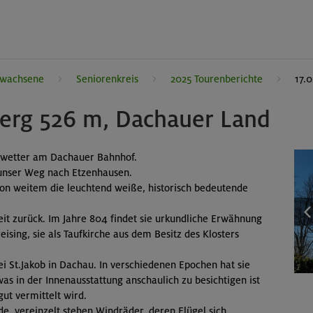
rwachsene
Seniorenkreis
2025 Tourenberichte
17.
Berg 526 m, Dachauer Land
erwetter am Dachauer Bahnhof.
 unser Weg nach Etzenhausen.
on weitem die leuchtend weiße, historisch bedeutende
it zurück. Im Jahre 804 findet sie urkundliche Erwähnung
ising, sie als Taufkirche aus dem Besitz des Klosters
arrei St.Jakob in Dachau. In verschiedenen Epochen hat sie
s in der Innenausstattung anschaulich zu besichtigen ist
ut vermittelt wird.
e, vereinzelt stehen Windräder, deren Flügel sich