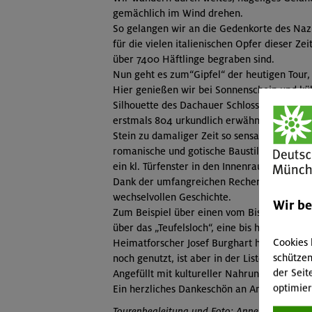
gemächlich im Wind drehen.
So gelangen wir an die Gedenkorte des Nazi
für die vielen italienischen Opfer dieser 
über 7400 Häftlinge begraben sind.
Nun geht es zum“Gipfel“ der heutigen Tour
Hier genießen wir bei Sonnenschein und küh
Silhouette des Dachauer Schlosses. Gestärkt
erstmals 804 urkundlich erwähnten kl. Kirc
Stein zu damaliger Zeit so sensationell war
romanische und gotische Baustile. Wir kön
ein kl. Türfenster in den Innenraum lugen.
Dank der umfangreichen Recherche von Annel
wechselvollen Geschichte.
Wir b
Zum Beispiel über einen vom Bischof von Fr
über das „Teufelsloch“, eine bis heute vor
Cookies 
Heimatforscher Josef Burghart hat die Ge
schützen
noch genutzt, ist aber in der Liste der Ba
der Seit
Angefüllt mit kultureller Nahrung und einer
optimier
Ein herzliches Dankeschön an Anneliese für 
Tourenbegleitung und Foto: Anneliese Ramsa