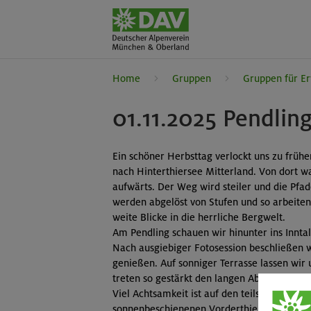
Home
Gruppen
Gruppen für E
01.11.2025 Pendling
Ein schöner Herbsttag verlockt uns zu früh
nach Hinterthiersee Mitterland. Von dort 
aufwärts. Der Weg wird steiler und die Pfa
werden abgelöst von Stufen und so arbeiten
weite Blicke in die herrliche Bergwelt.
Am Pendling schauen wir hinunter ins Innta
Nach ausgiebiger Fotosession beschließen w
genießen. Auf sonniger Terrasse lassen wir
treten so gestärkt den langen Abstieg an.
Viel Achtsamkeit ist auf den teils anspruchs
sonnenbeschienenen Vorderthiersee, wo wi