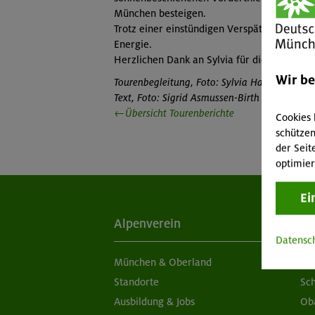
München besteigen.
Trotz einer einstündigen Verspätung wegen
Energie.
Herzlichen Dank an Sylvia für diesen wunde
Wir b
Tourenbegleitung, Foto: Sylvia Haaser-Schmi
Text, Foto: Sigrid Asmussen-Birth
←Übersicht Tourenberichte
Cookies 
schützen
der Seit
optimier
Ei
Alpenverein
Ak
Datensc
München & Oberland
Ne
Standorte
Sc
Ausbildung & Jobs
Ob