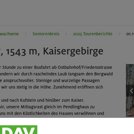
rwachsene
Seniorenkreis
2025 Tourenberichte
01.
, 1543 m, Kaisergebirge
er Stunde zu einer Busfahrt ab Ostbahnhof/Friedensstrasse
wandern wir durch raschelndes Laub langsam den Bergwald
de anspruchsvoller. Steinige und wurzelige Passagen
 wir uns stetig in die Höhe. Zunehmend eröffnen sich
l und nach Kufstein und hinüber zum Kaiser.
ir, unsere Mittagsrast gleich im Pendlinghaus zu
 uns mit den Köstlichkeiten des Hauses verwöhnen und
vollen Passagen gefordert. Glücklich erreichen wir den
r nach einer kurzen Kaffeepause den Bergbus nach