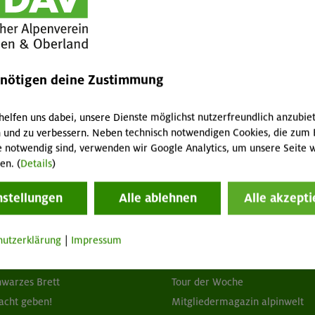
 Staus erreichen wir München zufrieden und voller neuer
rbaren Tag.
enötigen deine Zustimmung
d
helfen uns dabei, unsere Dienste möglichst nutzerfreundlich anzubie
 und zu verbessern. Neben technisch notwendigen Cookies, die zum 
e notwendig sind, verwenden wir Google Analytics, um unsere Seite w
en. (
Details
)
nstellungen
Alle ablehnen
Alle akzepti
tuelles
Services
hutzerklärung
|
Impressum
wsletter
FAQ
hwarzes Brett
Tour der Woche
acht geben!
Mitgliedermagazin alpinwelt