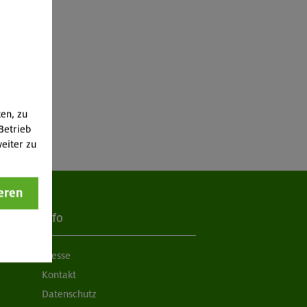
ten, zu
Betrieb
eiter zu
eren
Info
Presse
Kontakt
Datenschutz